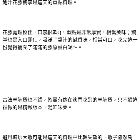
鮑汁花膠鵝掌是這天的重點料理。
花膠處理極佳，口感很軟Q，重點是非常厚實，相當美味；鵝
掌也是入口即化，吸滿了醬汁的鹹香味，相當可口，吃完這一
份覺得補充了滿滿的膠原蛋白呢～。
古法羊腩煲也不錯，確實有像在澳門吃到的羊腩煲，只不過這
裡做的是精緻版本，湯鮮味美。
避風塘炒大蝦可能是這天的料理中比較失望的，蝦子雖然夠