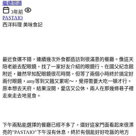
繼續閱讀
3年前
PASTAIO
西洋料理
美味食記
最近食運不錯，連續幾次外食都造訪到很滿意的餐廳。像這天
陪老爺去配眼鏡，找了一家好友介紹的眼鏡行、在國父紀念館
附近，雖然早知配眼鏡很花時間，但等了兩個小時終於搞定好
兩付眼鏡，amy等到又餓又累呢～，覺得需要大吃一頓才行。
原本想去天府，結果沒開，愛店又公休，兩人在那幾條巷子裡
走來走去地覓食。
下午兩點能選擇的餐廳已經不多了，還好這家門面看起來很漂
亮的"PASTAIO"下午沒有休息，終於有個能好好吃飯的地方