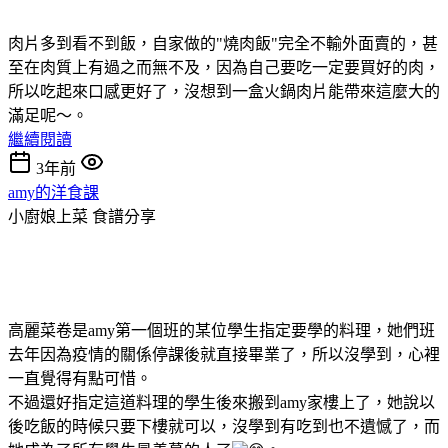
肉片多到看不到飯，自家做的"燒肉飯"完全不輸外面賣的，甚
至在肉質上有過之而無不及，因為自己要吃一定要買好的肉，
所以吃起來口感更好了，沒想到一盒火鍋肉片能帶來這麼大的
滿足呢～。
繼續閱讀
3年前
amy的洋食課
小廚娘上菜
食譜分享
高麗菜卷是amy第一個班的某位學生指定要學的料理，她們班
去年因為疫情的關係停課後就直接畢業了，所以沒學到，心裡
一直覺得有點可惜。
不過還好指定這道料理的學生後來搬到amy家樓上了，她說以
後吃飯的時候只要下樓就可以，沒學到有吃到也不遺憾了，而