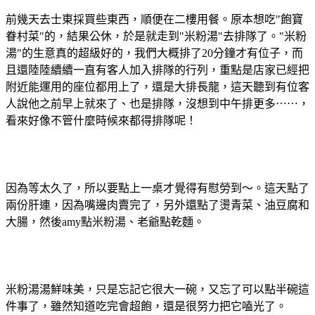
前幾天去士東採買些東西，順便在二樓用餐。原本想吃"飽寶
眷村菜"的，結果公休，於是就走到"米粉湯"去排隊了。"米粉
湯"的生意真的超級好的，我們大概排了20分鐘才有位子，而
且還陸陸續續一直有客人加入排隊的行列，重點是店家已經把
附近能運用的座位都用上了，還是大排長龍，這天聽到有位客
人說他之前早上就來了、也是排隊，沒想到中午排更多⋯⋯，
看來好像不管什麼時候來都得排隊呢！
因為等太久了，所以要點上一桌才覺得有慰勞到～。這天點了
兩份肝連，因為嘴邊肉賣完了，另外還點了燙青菜、油豆腐和
大腸，然後amy點米粉湯、老爺點乾麵。
米粉湯湯鮮味美，只是忘記它很大一碗，又忘了可以點半碗這
件事了，雖然知道吃完會超飽，還是很努力把它嗑光了。