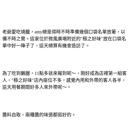
老爺愛吃燒臘，amy總是得時不時準備幾個口袋名單放著，以
備不時之需。這家位於微風廣場附近的"極之好味"放在口袋名
單中好一陣子了，這天總算有機會造訪了。
為了吃到鵝腿，11點多就來報到呢～，剛好成為店裡第一組客
人，"極之好味"店內座位不多，感覺內用和外帶的客人各半，
這天用餐期間好多人來外帶呢～。
醬料自取，兩種醬的味道都挺好的。