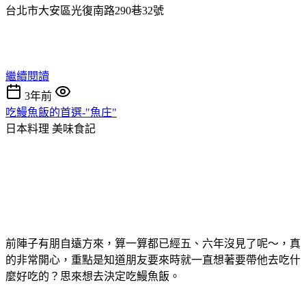
台北市大安區光復南路290巷32號
繼續閱讀
3年前
吃鰻魚飯的首選-"魚庄"
日本料理
美味食記
前陣子有朋自遠方來，算一算都已經五、六年沒見了呢～，真
的非常開心，重點是知道朋友要來時就一直想著要帶他去吃什
麼好吃的？思來想去決定吃鰻魚飯。