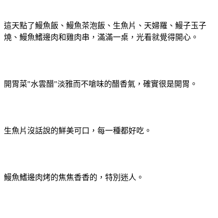
這天點了鰻魚飯、鰻魚茶泡飯、生魚片、天婦羅、鰻子玉子
燒、鰻魚鰭邊肉和雞肉串，滿滿一桌，光看就覺得開心。
開胃菜"水雲醋"淡雅而不嗆味的醋香氣，確實很是開胃。
生魚片沒話說的鮮美可口，每一種都好吃。
鰻魚鰭邊肉烤的焦焦香香的，特別迷人。