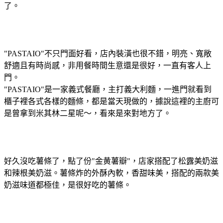
了。
"PASTAIO"不只門面好看，店內裝潢也很不錯，明亮、寬敞
舒適且有時尚感，非用餐時間生意還是很好，一直有客人上
門。
"PASTAIO"是一家義式餐廳，主打義大利麵，一進門就看到
櫃子裡各式各樣的麵條，都是當天現做的，據說這裡的主廚可
是曾拿到米其林二星呢～，看來是來對地方了。
好久沒吃薯條了，點了份"金黄薯瓣"，店家搭配了松露美奶滋
和辣根美奶滋。薯條炸的外酥內軟，香甜味美，搭配的兩款美
奶滋味道都極佳，是很好吃的薯條。