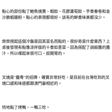
點心的部份點了鮑魚燒賣、蝦餃、花膠蘆筍餃、芋香春卷和金
沙脆蝦腸粉。點心的表現都很好，該有的鮮香味美都沒少。
齊齊撈起這個冷盤是因其菜名而點的，很好奇是什麼東西？上
桌後發現有點像涼拌版的十香如意菜，因為搭配了胡麻醬的醬
汁，所以嚐起來很可口，挺開胃的。
叉燒是"朧粵"的招牌，確實非常好吃，是目前在台灣吃到的叉
燒口感和味道都跟澳門最相近的。
特地點了烤鴨，一鴨三吃。