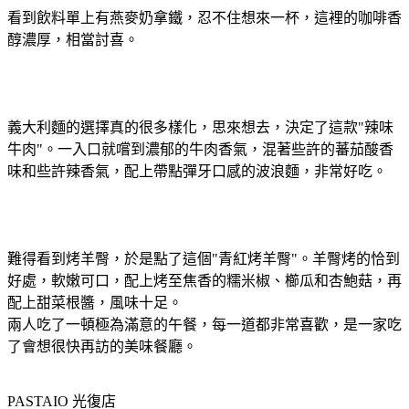
看到飲料單上有燕麥奶拿鐵，忍不住想來一杯，這裡的咖啡香
醇濃厚，相當討喜。
義大利麵的選擇真的很多樣化，思來想去，決定了這款"辣味
牛肉"。一入口就嚐到濃郁的牛肉香氣，混著些許的蕃茄酸香
味和些許辣香氣，配上帶點彈牙口感的波浪麵，非常好吃。
難得看到烤羊臀，於是點了這個"青紅烤羊臀"。羊臀烤的恰到
好處，軟嫩可口，配上烤至焦香的糯米椒、櫛瓜和杏鮑菇，再
配上甜菜根醬，風味十足。
兩人吃了一頓極為滿意的午餐，每一道都非常喜歡，是一家吃
了會想很快再訪的美味餐廳。
PASTAIO 光復店