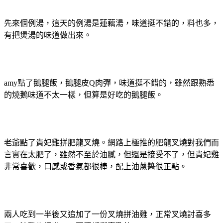
先來個例湯，這天的例湯是蓮藕湯，味道挺不錯的，料也多，
有把煲湯的味道做出來。
amy點了鵝腿飯，鵝腿皮Q肉彈，味道挺不錯的，雖然跟熟悉
的燒鵝味道不太一樣，但算是好吃的鵝腿飯。
老爺點了貴妃雞拼肥龍叉燒。網路上極推的肥龍叉燒對我們而
言實在太肥了，雖然不至於油膩，但還是接受不了，但貴妃雞
非常喜歡，口感或香氣都很棒，配上油蔥醬很正點。
兩人吃到一半後又追加了一份叉燒拼油雞，正常叉燒討喜多