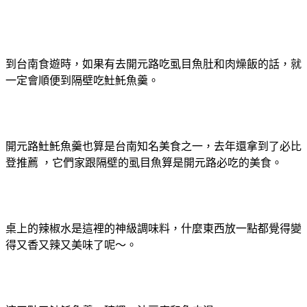
到台南食遊時，如果有去開元路吃虱目魚肚和肉燥飯的話，就
一定會順便到隔壁吃𩵚魠魚羹。
開元路𩵚魠魚羹也算是台南知名美食之一，去年還拿到了必比
登推薦 ，它們家跟隔壁的虱目魚算是開元路必吃的美食。
桌上的辣椒水是這裡的神級調味料，什麼東西放一點都覺得變
得又香又辣又美味了呢～。