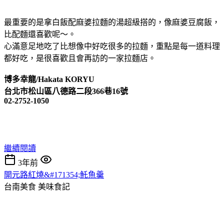
最重要的是拿白飯配麻婆拉麵的湯超級搭的，像麻婆豆腐飯，
比配麵還喜歡呢～。
心滿意足地吃了比想像中好吃很多的拉麵，重點是每一道料理
都好吃，是很喜歡且會再訪的一家拉麵店。
博多幸龍/Hakata KORYU
台北市松山區八德路二段366巷16號
02-2752-1050
繼續閱讀
3年前
開元路紅燒&#171354;魠魚羹
台南美食
美味食記