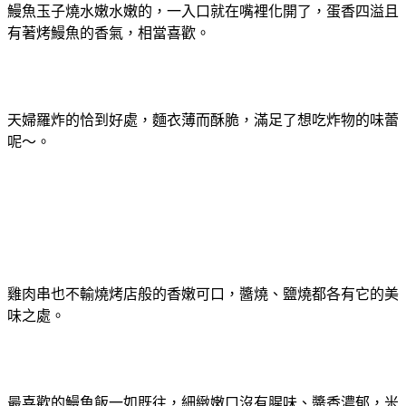
鰻魚玉子燒水嫩水嫩的，一入口就在嘴裡化開了，蛋香四溢且
有著烤鰻魚的香氣，相當喜歡。
天婦羅炸的恰到好處，麵衣薄而酥脆，滿足了想吃炸物的味蕾
呢～。
雞肉串也不輸燒烤店般的香嫩可口，醬燒、鹽燒都各有它的美
味之處。
最喜歡的鰻魚飯一如既往，細緻嫩口沒有腥味、醬香濃郁，米