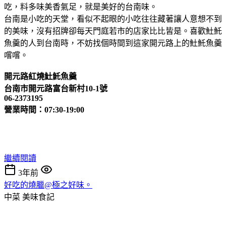
吃，料多味美香氣足，就是美好的台南味。
台南是小吃的天堂，看似不起眼的小吃往往藏著讓人意想不到
的美味，沒有招牌卻每天門庭若市的店家比比皆是。喜歡𩵚魠
魚羹的人到台南時，不妨找個時間到這家開元路上的𩵚魠魚羹
嚐嚐。
開元路紅燒𩵚魠魚羹
台南市開元路富台新村10-1號
06-2373195
營業時間：07:30-19:00
繼續閱讀
3年前
好吃的燒臘@極之好味。
中菜
美味食記