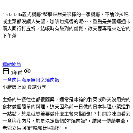
"la farfalla義式餐廳"整體來說是很棒的一家餐廳，不論沙拉吧
或主菜都沒讓人失望，咖啡也挺香的呢～，重點是美國運通卡
兩人同行打五折，結帳時有賺到的感覺，改天要專程來吃它的
下午茶！
繼續閱讀
3年前
一盒肉片滿足無限之燒肉飯
小廚娘上菜
食譜分享
主婦的午餐往往都很隨興，通常是冰箱的剩菜或昨天沒用完的
食材做個簡單的料理，這天因為前一日做的日本料理小菜還剩
一點點，於是就想著要做什麼主餐來搭配好？打開冷凍庫看到
一盒梅花肉片，於是決定做個的"燒肉飯"，結果一傳給老爺，
老爺立馬回覆"晚餐比照辦理"。