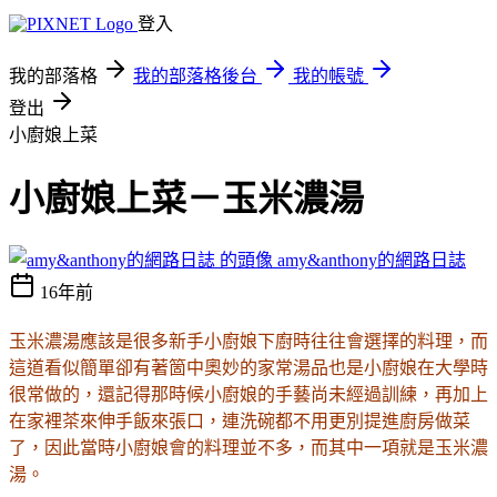
登入
我的部落格
我的部落格後台
我的帳號
登出
小廚娘上菜
小廚娘上菜－玉米濃湯
amy&anthony的網路日誌
16年前
玉米濃湯應該是很多新手小廚娘下廚時往往會選擇的料理，而
這道看似簡單卻有著箇中奧妙的家常湯品也是小廚娘在大學時
很常做的，還記得那時候小廚娘的手藝尚未經過訓練，再加上
在家裡茶來伸手飯來張口，連洗碗都不用更別提進廚房做菜
了，因此當時小廚娘會的料理並不多，而其中一項就是玉米濃
湯。