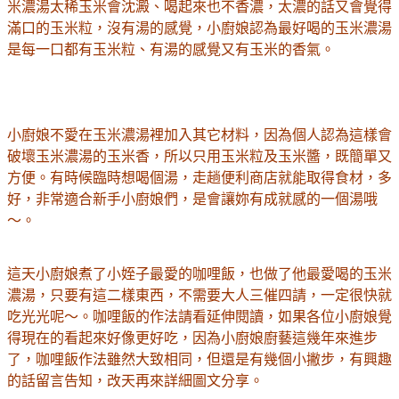
米濃湯太稀玉米會沈澱、喝起來也不香濃，太濃的話又會覺得
滿口的玉米粒，沒有湯的感覺，小廚娘認為最好喝的玉米濃湯
是每一口都有玉米粒、有湯的感覺又有玉米的香氣。
小廚娘不愛在玉米濃湯裡加入其它材料，因為個人認為這樣會
破壞玉米濃湯的玉米香，所以只用玉米粒及玉米醬，既簡單又
方便。有時候臨時想喝個湯，走趟便利商店就能取得食材，多
好，非常適合新手小廚娘們，是會讓妳有成就感的一個湯哦
～。
這天小廚娘煮了小姪子最愛的咖哩飯，也做了他最愛喝的玉米
濃湯，只要有這二樣東西，不需要大人三催四請，一定很快就
吃光光呢～。咖哩飯的作法請看延伸閱讀，如果各位小廚娘覺
得現在的看起來好像更好吃，因為小廚娘廚藝這幾年來進步
了，咖哩飯作法雖然大致相同，但還是有幾個小撇步，有興趣
的話留言告知，改天再來詳細圖文分享。