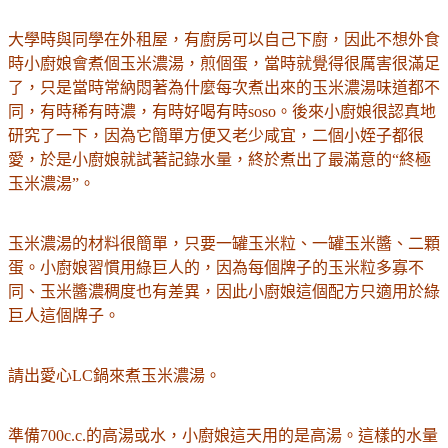
大學時與同學在外租屋，有廚房可以自己下廚，因此不想外食
時小廚娘會煮個玉米濃湯，煎個蛋，當時就覺得很厲害很滿足
了，只是當時常納悶著為什麼每次煮出來的玉米濃湯味道都不
同，有時稀有時濃，有時好喝有時soso。後來小廚娘很認真地
研究了一下，因為它簡單方便又老少咸宜，二個小姪子都很
愛，於是小廚娘就試著記錄水量，終於煮出了最滿意的“終極
玉米濃湯”。
玉米濃湯的材料很簡單，只要一罐玉米粒、一罐玉米醬、二顆
蛋。小廚娘習慣用綠巨人的，因為每個牌子的玉米粒多寡不
同、玉米醬濃稠度也有差異，因此小廚娘這個配方只適用於綠
巨人這個牌子。
請出愛心LC鍋來煮玉米濃湯。
準備700c.c.的高湯或水，小廚娘這天用的是高湯。這樣的水量