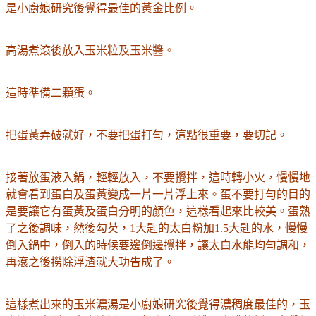
是小廚娘研究後覺得最佳的黃金比例。
高湯煮滾後放入玉米粒及玉米醬。
這時準備二顆蛋。
把蛋黃弄破就好，不要把蛋打勻，這點很重要，要切記。
接著放蛋液入鍋，輕輕放入，不要攪拌，這時轉小火，慢慢地
就會看到蛋白及蛋黃變成一片一片浮上來。蛋不要打勻的目的
是要讓它有蛋黃及蛋白分明的顏色，這樣看起來比較美。蛋熟
了之後調味，然後勾芡，1大匙的太白粉加1.5大匙的水，慢慢
倒入鍋中，倒入的時候要邊倒邊攪拌，讓太白水能均勻調和，
再滾之後撈除浮渣就大功告成了。
這樣煮出來的玉米濃湯是小廚娘研究後覺得濃稠度最佳的，玉