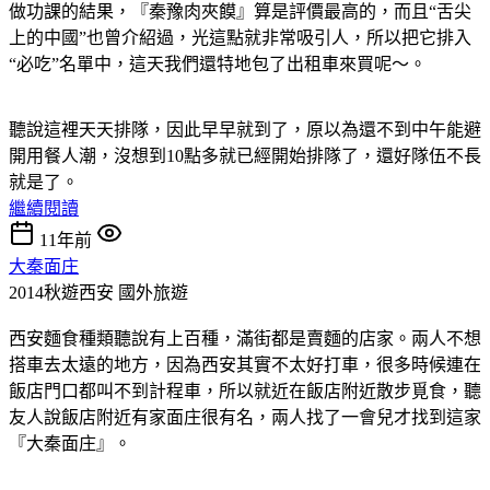
做功課的結果，『秦豫肉夾饃』算是評價最高的，而且“舌尖
上的中國”也曾介紹過，光這點就非常吸引人，所以把它排入
“必吃”名單中，這天我們還特地包了出租車來買呢～。
聽說這裡天天排隊，因此早早就到了，原以為還不到中午能避
開用餐人潮，沒想到10點多就已經開始排隊了，還好隊伍不長
就是了。
繼續閱讀
11年前
大秦面庄
2014秋遊西安
國外旅遊
西安麵食種類聽說有上百種，滿街都是賣麵的店家。兩人不想
搭車去太遠的地方，因為西安其實不太好打車，很多時候連在
飯店門口都叫不到計程車，所以就近在飯店附近散步覓食，聽
友人說飯店附近有家面庄很有名，兩人找了一會兒才找到這家
『大秦面庄』。