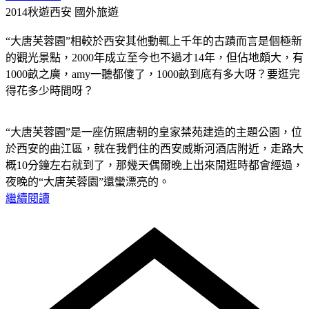
2014秋遊西安
國外旅遊
“大唐芙蓉園”相較於西安其他動輒上千年的古蹟而言是個極新
的觀光景點，2000年成立至今也不過才14年，但佔地頗大，有
1000畝之廣，amy一聽都傻了，1000畝到底有多大呀？要逛完
得花多少時間呀？
“大唐芙蓉園”是一座仿照唐朝的皇家禁苑建造的主題公園，位
於西安的曲江區，就在我們住的西安威斯河酒店附近，走路大
概10分鐘左右就到了，那幾天偶爾晚上出來閒逛時都會經過，
夜晚的“大唐芙蓉園”還蠻漂亮的。
繼續閱讀