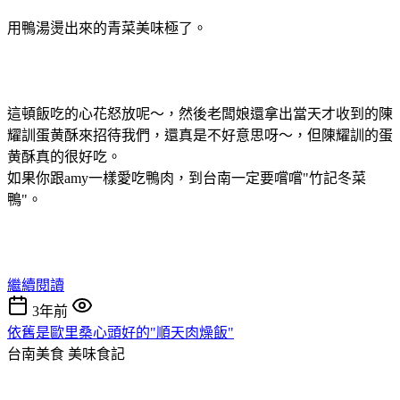
用鴨湯燙出來的青菜美味極了。
這頓飯吃的心花怒放呢～，然後老闆娘還拿出當天才收到的陳
耀訓蛋黄酥來招待我們，還真是不好意思呀～，但陳耀訓的蛋
黄酥真的很好吃。
如果你跟amy一樣愛吃鴨肉，到台南一定要嚐嚐"竹記冬菜
鴨"。
繼續閱讀
3年前
依舊是歐里桑心頭好的"順天肉燥飯"
台南美食
美味食記