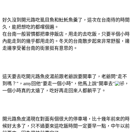
好久沒到開元路吃虱目魚和𩵚魠魚羹了，這次在台南待的時間
久，能把想吃的都嚐個遍。
在台南一般習慣都把車停飯店，用走的去吃飯，只要半個小時
內能走到的幾乎都用走的。冬天的台南散步起來非常舒服，邊
走邊享受著台南的街景挺有意思的。
這天要去吃開元路魚皮湯前跟老爺說要開車了，老爺問"走不
到嗎？"，amy回他"要走一個小時"，他馬上說"開車去"
，
一個小時真的太遠了，吃好再走回來人都躺平了。
開元路魚皮湯現在對面有個很大的停車場，比十幾年前來的時
候好太多了，只不過要來這吃飯時間一定要早一點，中午以前