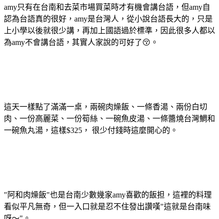
amy只有在台南和去菜市場買菜時才有機會講台語，但amy自
認為台語真的很好，amy是台灣人，從小說台語長大的，只是
上小學以後就很少講，再加上國語過於標準，因此很多人都以
為amy不會講台語，其實人家說的可好了😚。
這天一樣點了滿滿一桌，兩碗肉燥飯、一條香湯、兩份白切
肉、一份高麗菜、一份筍絲、一碗魚皮湯、一條醬燒台灣鯛和
一碗魚丸湯，這樣$325， 很少付錢時這麼開心的。
"阿和肉燥飯"也是台南少數幾家amy喜歡的飯担，這裡的料理
看似平凡無奇，但一入口就是忍不住發出讚嘆"這就是台南味
呀～"。