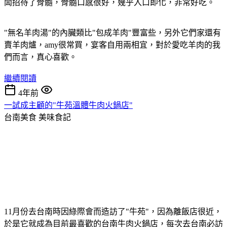
闆招待了骨髓，骨髓口感很好，幾乎入口即化，非常好吃。
"無名羊肉湯"的內臟類比"包成羊肉"豐富些，另外它們家還有
賣羊肉爐，amy很常買，宴客自用兩相宜，對於愛吃羊肉的我
們而言，真心喜歡。
繼續閱讀
4年前
一試成主顧的"牛苑溫體牛肉火鍋店"
台南美食
美味食記
11月份去台南時因綠際會而造訪了"牛苑"，因為離飯店很近，
於是它就成為目前最喜歡的台南牛肉火鍋店，每次去台南必訪