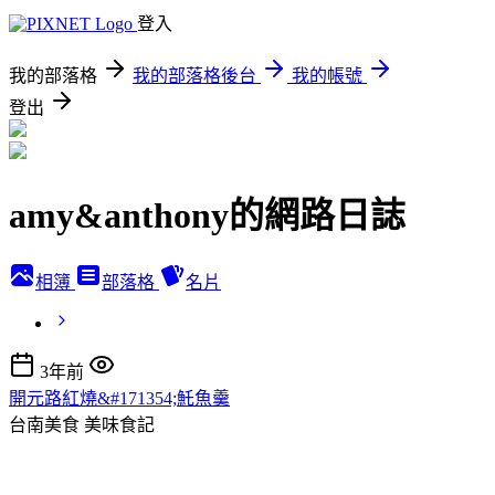
登入
我的部落格
我的部落格後台
我的帳號
登出
amy&anthony的網路日誌
相簿
部落格
名片
3年前
開元路紅燒&#171354;魠魚羹
台南美食
美味食記