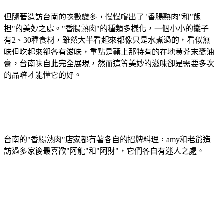
但隨著造訪台南的次數變多，慢慢嚐出了"香腸熟肉"和"飯
担"的美妙之處。"香腸熟肉"的種類多樣化，一個小小的攤子
有2、30種食材，雖然大半看起來都像只是水煮過的，看似無
味但吃起來卻各有滋味，重點是蘸上那特有的在地黄芥末醬油
膏，台南味自此完全展現，然而這等美妙的滋味卻是需要多次
的品嚐才能懂它的好。
台南的"香腸熟肉"店家都有著各自的招牌料理，amy和老爺造
訪過多家後最喜歡"阿龍"和"阿財"，它們各自有迷人之處。