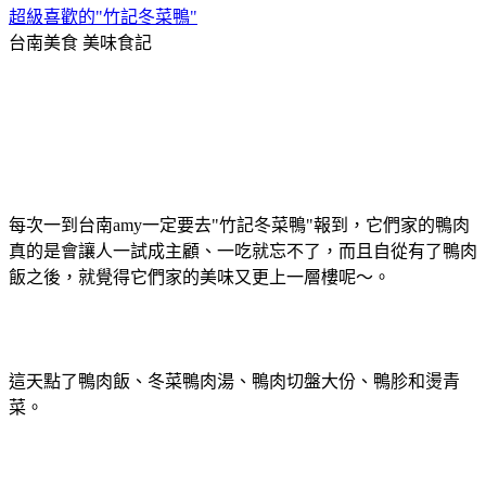
超級喜歡的"竹記冬菜鴨"
台南美食
美味食記
每次一到台南amy一定要去"竹記冬菜鴨"報到，它們家的鴨肉
真的是會讓人一試成主顧、一吃就忘不了，而且自從有了鴨肉
飯之後，就覺得它們家的美味又更上一層樓呢～。
這天點了鴨肉飯、冬菜鴨肉湯、鴨肉切盤大份、鴨胗和燙青
菜。