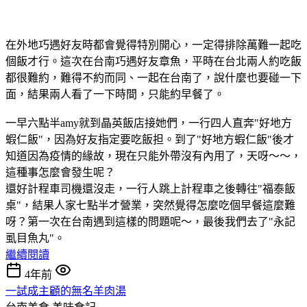
在外地巧遇好友時都會覺得特別開心，一定得排除萬難一起吃
個飯才行。這次在台南巧遇好友章魚，平時在台北兩人約吃飯
都很難約，難得不約而同、一起在台南了，說什麼也要碰一下
面，結果兩人看了一下時間，只能約早餐了。
一早六點半amy就到晶英飯店接她們，一行四人直奔"好地方
蝦仁飯"，因為好友指定要吃飯担。到了"好地方蝦仁飯"後才
知道因為疫情的緣故，現在只能外帶沒有內用了，天呀～～，
這種事怎麼會發生呢？
還好計程車司機還沒走，一行人跳上計程車之後轉往"福泰飯
桌"，結果人家七點半才營業，突然覺得怎麼吃個早餐這麼難
呀？第一次在台南遇到這樣的問題呢～，最後我們去了"永記
虱目魚丸"。
繼續閱讀
4年前
一試成主顧的無名羊肉湯