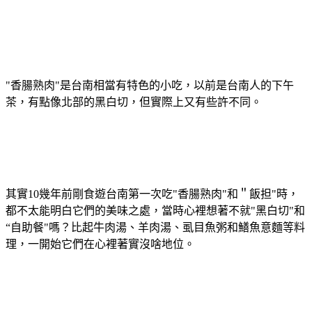
"香腸熟肉"是台南相當有特色的小吃，以前是台南人的下午
茶，有點像北部的黑白切，但實際上又有些許不同。
其實10幾年前剛食遊台南第一次吃"香腸熟肉"和＂飯担"時，
都不太能明白它們的美味之處，當時心裡想著不就"黑白切"和
“自助餐"嗎？比起牛肉湯、羊肉湯、虱目魚粥和鱔魚意麵等料
理，一開始它們在心裡著實沒啥地位。