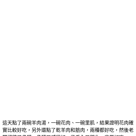
這天點了兩碗羊肉湯，一碗花肉、一碗里肌，結果證明花肉確
實比較好吃，另外還點了乾羊肉和筋肉，兩種都好吃，然後老