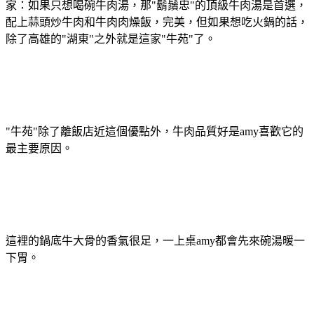
家：如果只想喝碗牛肉湯，那"鬍鬚忠"的頂級牛肉湯是首選，
配上蒜頭炒牛肉和牛肉肉燥飯，完美，但如果想吃火鍋的話，
除了高雄的"湖東"之外就是這家"牛苑"了。
"牛苑"除了離飯店近這個優點外，牛肉品質好是amy喜歡它的
最主要原因。
這裡的鍋底牛大骨的香氣很足，一上桌amy都會先來碗湯暖一
下胃。