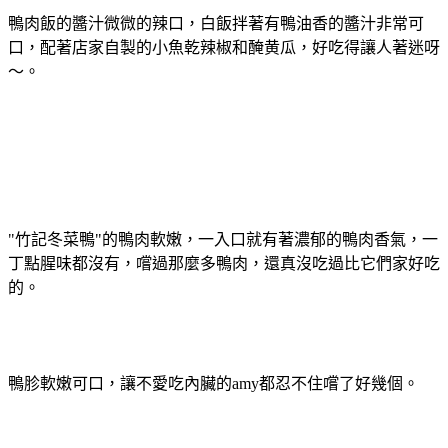
鴨肉飯的醬汁微微的辣口，白飯拌著有鴨油香的醬汁非常可
口，配著店家自製的小魚乾辣椒和醃黄瓜，好吃得讓人著迷呀
～。
"竹記冬菜鴨"的鴨肉軟嫩，一入口就有著濃郁的鴨肉香氣，一
丁點腥味都沒有，嚐過那麼多鴨肉，還真沒吃過比它們家好吃
的。
鴨胗軟嫩可口，讓不愛吃內臟的amy都忍不住嚐了好幾個。