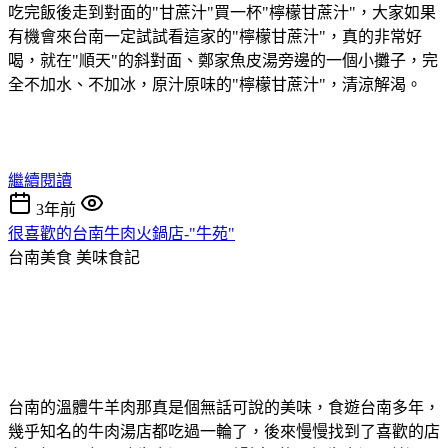
吃完飯後走到對面的"甘蔗汁"買一杯"檸檬甘蔗汁"，大家如果
有機會來台南一定試試看這家的"檸檬甘蔗汁"，真的非常好
喝，就在"順天"的斜對面、鄭家魚皮湯旁邊的一個小攤子，完
全不加水、不加冰，原汁原味的"檸檬甘蔗汁"，清涼解渴。
繼續閱讀
3年前
很喜歡的台南牛肉火鍋店-"牛苑"
台南美食
美味食記
台南的溫體牛羊肉那真是個無話可說的美味，食遊台南多年，
幾乎知名的牛肉湯店都吃過一輪了，後來慢慢找到了喜歡的店