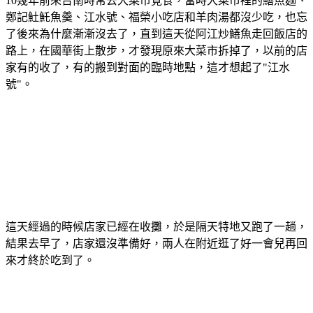
10幾年前來台南時常去大菜市覓食，當時大菜市裡的鱔魚麵、
鄭記𩵚魠魚羹、江水號、福榮小吃店和羊肉湯都沒少吃，也忘
了後來為什麼漸漸沒去了，直到這天從阿江炒鱔魚走回飯店的
路上，在國華街上散步，才發現原來大菜市拆掉了，以前的店
家有的收了，有的搬到對面的臨時地點，這才想起了"江水
號"。
這天經過的時候店家已經在收攤，於是隔天特地又跑了一趟，
結果去早了，店家還沒準備好，兩人在附近逛了好一會兒再回
來才終於吃到了。