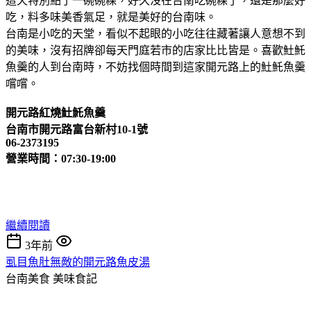
這天特別點了一碗碗粿，好久沒在台南吃碗粿了，還是那麼好
吃，料多味美香氣足，就是美好的台南味。
台南是小吃的天堂，看似不起眼的小吃往往藏著讓人意想不到
的美味，沒有招牌卻每天門庭若市的店家比比皆是。喜歡𩵚魠
魚羹的人到台南時，不妨找個時間到這家開元路上的𩵚魠魚羹
嚐嚐。
開元路紅燒𩵚魠魚羹
台南市開元路富台新村10-1號
06-2373195
營業時間：07:30-19:00
繼續閱讀
3年前
虱目魚肚無敵的開元路魚皮湯
台南美食
美味食記