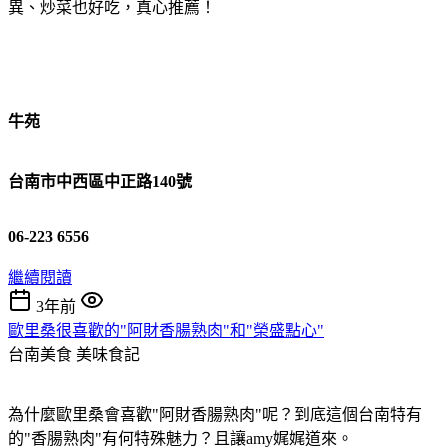
異、炒菜也好吃，真心推薦！
牛苑
台南市中西區中正路140號
06-223 6556
繼續閱讀
3年前
歐里桑很喜歡的"阿財香腸熟肉"和"榮盛點心"
台南美食
美味食記
為什麼歐里桑會喜歡"阿財香腸熟肉"呢？到底這個台南特有
的"香腸熟肉"有何特殊魅力？且讓amy娓娓道來。