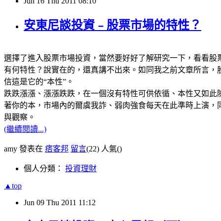
Jun
16
Thu
2011
08:10
安東尼談投資﹣股票市場的特性？
選擇了進入股票市場投資，當然要好好了解研究一下，看看股
有何特性？說實在的，還真講不出來。如同我之前文章所言，
信這是它的“本性”。
跌跌漲漲、漲漲跌跌，在一個沒有特性可供依循、本性又如此險
著你的本，市場內的爾虞我詐、弱肉強食每天在此準時上演，
與觀察。
(繼續閱讀...)
amy 發表在
痞客邦
留言
(22)
人氣(
)
個人分類：
投資理財
▲top
Jun
09
Thu
2011
11:12