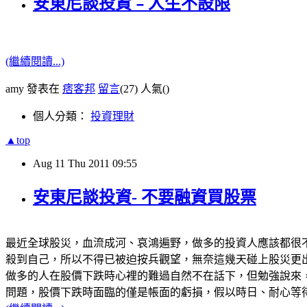
安東尼談投資﹣人生不設限
(繼續閱讀...)
amy 發表在
痞客邦
留言
(27)
人氣(
)
個人分類：
投資理財
▲top
Aug
11
Thu
2011
09:55
安東尼談投資- 不要融資買股票
最近全球股災，血流成河、哀鴻遍野，做多的投資人應該都很
殺到自己，所以不得已被迫按兵觀望，無奈這幾天碰上股災更
做多的人在股價下跌時心裡的難過自然不在話下，但勉強說來
問題，股價下跌時面臨的僅是帳面的虧損，假以時日、耐心等