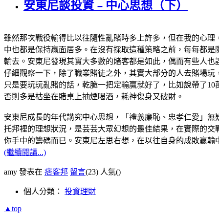
安東尼談投資﹣中心思想（下）
雖然那次戰役輸得比以往隨性亂賭時多上許多，但在我的心理
中也都是保持贏面居多。在沒有採取這種策略之前，每每都是
輸去。安東尼發現其實大多數的賭客都是如此，偶而有些人也
仔細觀察一下，除了職業賭徒之外，其實大部分的人去賭場玩
只是要玩玩亂賭的話，乾脆一把定輸贏就好了，比如說帶了
10
否則多是枯坐在賭桌上抽煙喝酒，耗神傷身又破財。
安東尼成長的年代講究中心思想，「禮義廉恥、忠孝仁愛」無
托邦裡的理想狀況，是芸芸大眾幻想的最佳結果，在實際的交
你手中的籌碼而已。安東尼左思右想，在以往自身的成敗贏輸
(繼續閱讀...)
amy 發表在
痞客邦
留言
(23)
人氣(
)
個人分類：
投資理財
▲top