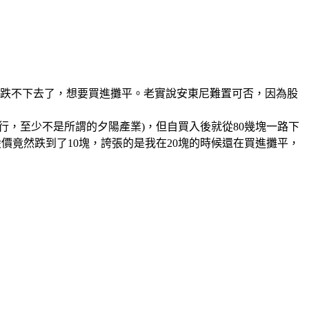
該跌不下去了，想要買進攤平。老實說安東尼難置可否，因為股
行，至少不是所謂的夕陽產業
)
，但自買入後就從
80
幾塊一路下
股價竟然跌到了
10
塊，誇張的是我在
20
塊的時候還在買進攤平，