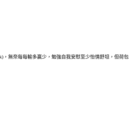
k)
，無奈每每輸多贏少，勉強自我安慰至少怡情舒坦，但荷包