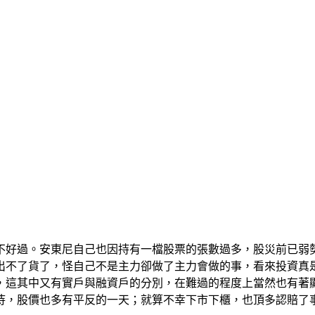
不好過。安東尼自己也因持有一檔股票的張數過多，股災前已弱
出不了貨了，怪自己不是主力卻做了主力會做的事，看來投資真
，這其中又有實戶與融資戶的分別，在難過的程度上當然也有著
待，股價也多有平反的一天；就算不幸下市下櫃，也頂多認賠了