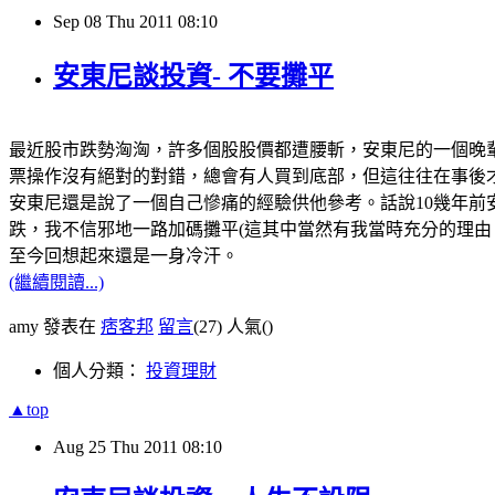
Sep
08
Thu
2011
08:10
安東尼談投資- 不要攤平
最近股市跌勢洶洶，許多個股股價都遭腰斬，安東尼的一個晚
票操作沒有絕對的對錯，總會有人買到底部，但這往往在事後
安東尼還是說了一個自己慘痛的經驗供他參考。話說
10
幾年前
跌，我不信邪地一路加碼攤平
(
這其中當然有我當時充分的理由
至今回想起來還是一身冷汗。
(繼續閱讀...)
amy 發表在
痞客邦
留言
(27)
人氣(
)
個人分類：
投資理財
▲top
Aug
25
Thu
2011
08:10