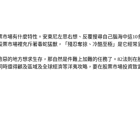
票市場有什麼特性。安東尼左思右想、反覆搜尋自己腦海中這10
股票市場裡充斥著毒蛇猛獸，「殘忍奪掠、冷酷至極」是它經常呈
惡的地方想求生存，那自然是件難上加難的任務了。82法則在
同時還得顧及區域及全球經濟等洋夷攻略，要在股票市場投資致