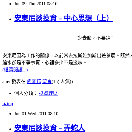
Jun
09
Thu
2011
08:10
安東尼談投資﹣中心思想（上）
“少去賭，不要猜”
安東尼因為工作的關係，以前常去拉斯維加斯出差參展。既然
縮水卻是不爭事實，心裡多少不是滋味。
(繼續閱讀...)
amy 發表在
痞客邦
留言
(15)
人氣(
)
個人分類：
投資理財
▲top
Jun
01
Wed
2011
08:10
安東尼談投資﹣弄蛇人