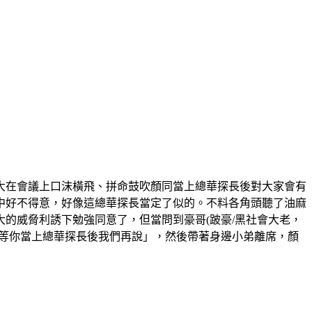
大在會議上口沫橫飛、拼命鼓吹顏同當上總華探長後對大家會有
中好不得意，好像這總華探長當定了似的。不料各角頭聽了油麻
的威脅利誘下勉強同意了，但當問到豪哥(跛豪/黑社會大老，
，等你當上總華探長後我們再說」，然後帶著身邊小弟離席，顏