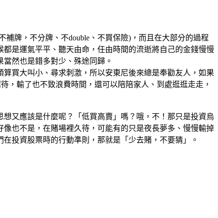
不補牌，不分牌、不
double
、不買保險)，而且在大部分的過程
候都是運氣平平、聽天由命，任由時間的流逝將自己的金錢慢慢
果當然也是錯多對少、殊途同歸。
預算買大叫小、尋求刺激，所以安東尼後來總是奉勸友人，如果
招待，輸了也不致浪費時間，還可以陪陪家人、到處逛逛走走，
思想又應該是什麼呢？「低買高賣」嗎？哦，不！那只是投資烏
好像也不是，在賭場裡久待，可能有的只是夜長夢多、慢慢輸掉
們在投資股票時的行動準則，那就是「少去賭，不要猜」。