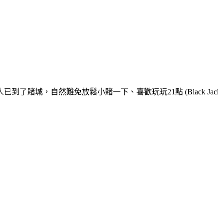
人已到了賭城，自然難免放鬆小賭一下、喜歡玩玩
21
點
(Black Jac