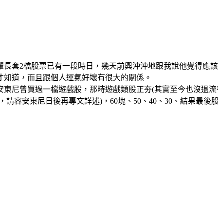
輩長套2檔股票已有一段時日，幾天前興沖沖地跟我說他覺得應
才知道，而且跟個人運氣好壞有很大的關係。
安東尼曾買過一檔遊戲股，那時遊戲類股正夯
(
其實至今也沒退流
，請容安東尼日後再專文詳述
)
，
60
塊
、50、40、30、
結果最後