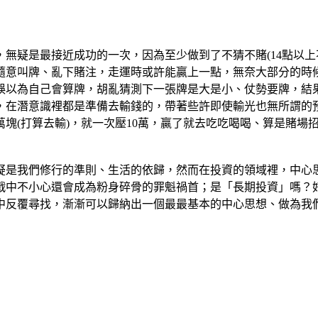
，無疑是最接近成功的一次，因為至少做到了不猜不賭(
14
點以上
隨意叫牌、亂下賭注，走運時或許能贏上一點，無奈大部分的時
誤以為自己會算牌，胡亂猜測下一張牌是大是小、仗勢要牌，結
，在潛意識裡都是準備去輸錢的，帶著些許即使輸光也無所謂的
萬塊(打算去輸)，就一次壓
10
萬，贏了就去吃吃喝喝、算是賭場
疑是我們修行的準則、生活的依歸，然而在投資的領域裡，中心
戰中不小心還會成為粉身碎骨的罪魁禍首；是「長期投資」嗎？
中反覆尋找，漸漸可以歸納出一個最最基本的中心思想、做為我