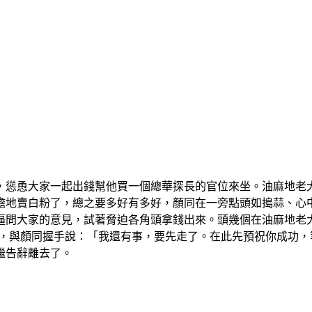
，慫恿大家一起出錢幫他買一個總華探長的官位來坐。油麻地老
膽地賣白粉了，總之要多好有多好，顏同在一旁點頭如搗蒜、心
逼問大家的意見，試著脅迫各角頭拿錢出來。頭幾個在油麻地老大
同，與顏同握手說：「我還有事，要先走了。在此先預祝你成功
繼告辭離去了。