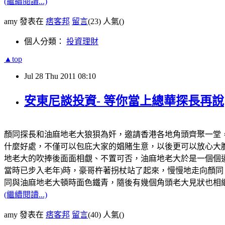
(繼續閱讀...)
amy 發表在
痞客邦
留言
(23)
人氣(
)
個人分類：
投資理財
▲top
Jul
28
Thu
2011
08:10
安東尼談投資- 等你當上總華探長再說
顏同探長和油麻地老大狼狽為奸，邀請香港各地角頭齊聚一堂
什麼好處，不僅可以包庇大家的娼賭生意，以後更可以放心大
地老大的吹捧後面面相覷、不置可否，油麻地老大於是一個個
當時已步入老年)時，豪哥杵著拐杖站了起來，慢慢地走向顏
同與油麻地老大頓時面色鐵青，隨後有幾個角頭老大見狀也相
(繼續閱讀...)
amy 發表在
痞客邦
留言
(40)
人氣(
)