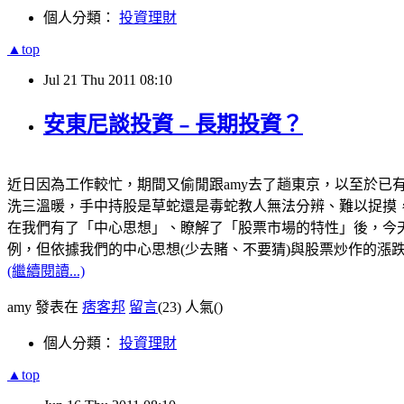
個人分類：
投資理財
▲top
Jul
21
Thu
2011
08:10
安東尼談投資﹣長期投資？
近日因為工作較忙，期間又偷閒跟amy去了趟東京，以至於已
洗三溫暖，手中持股是草蛇還是毒蛇教人無法分辨、難以捉摸
在我們有了「中心思想」、瞭解了「股票市場的特性」後，今
例，但依據我們的中心思想(少去賭、不要猜)與股票炒作的漲
(繼續閱讀...)
amy 發表在
痞客邦
留言
(23)
人氣(
)
個人分類：
投資理財
▲top