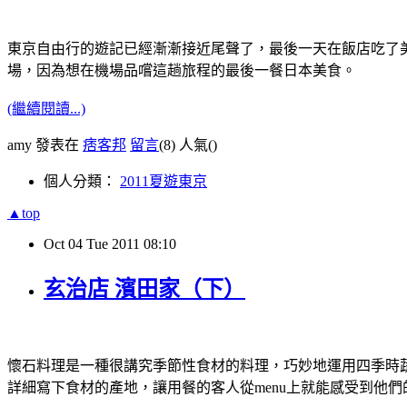
東京自由行的遊記已經漸漸接近尾聲了，最後一天在飯店吃了美味
場，因為想在機場品嚐這趟旅程的最後一餐日本美食。
(繼續閱讀...)
amy 發表在
痞客邦
留言
(8)
人氣(
)
個人分類：
2011夏遊東京
▲top
Oct
04
Tue
2011
08:10
玄治店 濱田家（下）
懷石料理是一種很講究季節性食材的料理，巧妙地運用四季時
詳細寫下食材的產地，讓用餐的客人從menu上就能感受到他們