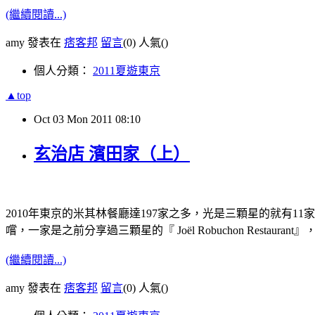
(繼續閱讀...)
amy 發表在
痞客邦
留言
(0)
人氣(
)
個人分類：
2011夏遊東京
▲top
Oct
03
Mon
2011
08:10
玄治店 濱田家（上）
2010年東京的米其林餐廳達197家之多，光是三顆星的就有
嚐，一家是之前分享過三顆星的
『 Joël Robuchon Res
(繼續閱讀...)
amy 發表在
痞客邦
留言
(0)
人氣(
)