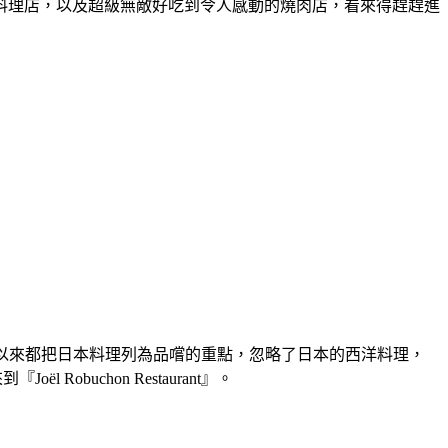
料理店，以及超級無敵好吃到令人感動的燒肉店，
看來得趕趕進
多次，一直以來都把日本料理列為品嚐的重點，忽略了日本的西洋料理，
來到
『Joël Robuchon Restaurant』
。