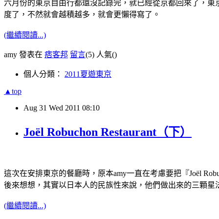
六月份的東京自由行都還沒記錄完，就已經從京都回來了，東
度了，不然就會越積越多，就會更懶得寫了
。
(繼續閱讀...)
amy 發表在
痞客邦
留言
(5)
人氣(
)
個人分類：
2011夏遊東京
▲top
Aug
31
Wed
2011
08:10
Joël Robuchon Restaurant（下）
這次在安排東京的餐廳時，原本amy一直在考慮要把『Joël Ro
後來想想，其實以日本人的民族性來說，他們做出來的三顆星法
(繼續閱讀...)