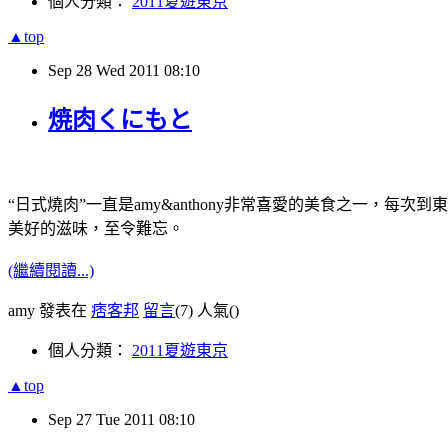
個人分類：
2011夏遊東京
▲top
Sep
28
Wed
2011
08:10
焼肉くにもと
“日式燒肉”一直是amy&anthony非常喜愛的美食之一
美好的滋味，至令難忘。
(繼續閱讀...)
amy 發表在
痞客邦
留言
(7)
人氣(
)
個人分類：
2011夏遊東京
▲top
Sep
27
Tue
2011
08:10