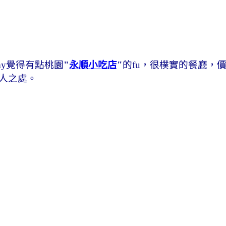
my覺得有點桃園
"
永順小吃店
"
的fu，很樸實的餐廳，
人之處。