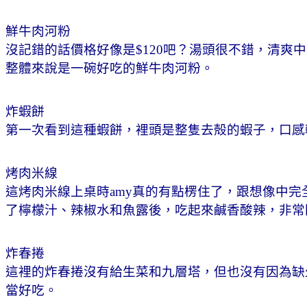
鮮牛肉河粉
沒記錯的話價格好像是$120吧？湯頭很不錯，清
整體來說是一碗好吃的鮮牛肉河粉。
炸蝦餅
第一次看到這種蝦餅，裡頭是整隻去殻的蝦子，口感
烤肉米線
這烤肉米線上桌時amy真的有點楞住了，跟想像中
了檸檬汁、辣椒水和魚露後，吃起來鹹香酸辣，非常
炸春捲
這裡的炸春捲沒有給生菜和九層塔，但也沒有因為缺
當好吃。