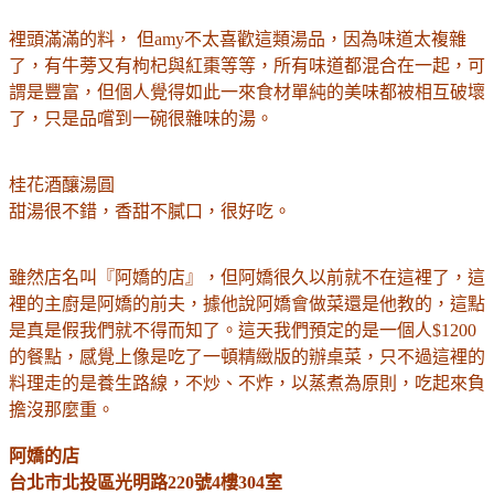
裡頭滿滿的料， 但amy不太喜歡這類湯品，因為味道太複雜
了，有牛蒡又有枸杞與紅棗等等，所有味道都混合在一起，可
謂是豐富，但個人覺得如此一來食材單純的美味都被相互破壞
了，只是品嚐到一碗很雜味的湯。
桂花酒釀湯圓
甜湯很不錯，香甜不膩口，很好吃。
雖然店名叫
『阿嬌的店』，但阿嬌很久以前就不在這裡了，這
裡的主廚是阿嬌的前夫，據他說阿嬌會做菜還是他教的，這點
是真是假我們就不得而知了。這天我們預定的是一個人$1200
的餐點，感覺上像是吃了一頓精緻版的辦桌菜，只不過這裡的
料理走的是養生路線，不炒、不炸，以蒸煮為原則，吃起來負
擔沒那麼重。
阿嬌的店
台北市北投區光明路220號4樓304室