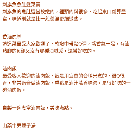
劍旗魚魚肚髮菜羹
劍旗魚的魚肚還蠻軟嫩的，裡頭的料很多，吃起來口感算豐
富，味道則就是比一般羹湯更細緻些。
香滷虎掌
這道菜最受大家歡迎了，軟嫩中帶點Q彈，醬香氣十足，有滷
豬腳的fu卻又沒有那種油膩感，還蠻好吃的。
滷肉飯
最受客人歡迎的滷肉飯，飯是用宜蘭的合鴨米煮的，很Q很
香，非常適合做滷肉飯，重點是滷汁醬香味濃，是很好吃的一
碗滷肉飯。
自製一碗虎掌滷肉飯，美味滿點。
山藥牛蒡蓮子湯