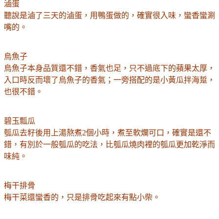
滷蛋
聽說是滷了三天的滷蛋，用鴨蛋做的，確實很入味，蠻香蠻涮
嘴的。
烏魚子
烏魚子本身品質還不錯，香氣也足，只不過底下的蘋果太厚，
入口時反而壞了烏魚子的香氣；一旁搭配的是小黃瓜拌海踅，
也很不錯。
碧玉瓢瓜
瓠瓜去籽後用上湯熬煮2個小時，煮至軟爛可口，確實是還不
錯，有別於一般瓠瓜的吃法，比瓠瓜燒肉裡的瓠瓜更加乾淨而
味純。
梅干排骨
梅干菜還蠻香的，只是排骨吃起來有點小柴。