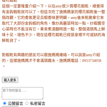
櫻花蝦乾
這個一定要隆重介紹一下，以往amy很少買櫻花蝦乾，總覺得
有金鈎蝦乾就可以了，但這次吃了施媽媽家的櫻花蝦乾後一整
個改觀，它的香氣更足且蝦香味更明顯，amy後來乾脆拿它來
取代了大部份金鈎蝦的角色，像炒高麗菜時加一點，炒蝦醬空
心菜時也不能沒有它，拿來煮湯麵時放一點，整個湯頭馬上鮮
味十足、增色不少，現在這
櫻花蝦乾
已經是家裡不可或缺的海
鮮乾貨了。
對蝦乾有興趣的朋友可以跟施媽媽連絡，可以說是amy介紹
的，這樣施媽媽才不會滿頭霧水，施媽媽電話：
0953734058
。
載入更多
公開留言
私密留言