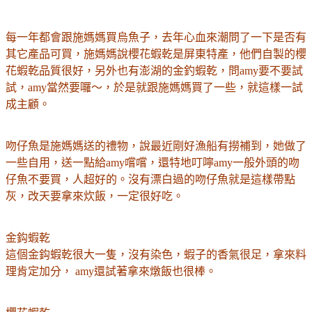
每一年都會跟施媽媽買烏魚子，去年心血來潮問了一下是否有
其它產品可買，施媽媽說櫻花蝦乾是屏東特產，他們自製的櫻
花蝦乾品質很好，另外也有澎湖的金釣蝦乾，問amy要不要試
試，amy當然要囉～，於是就跟施媽媽買了一些，就這樣一試
成主顧。
吻仔魚是施媽媽送的禮物，說最近剛好漁船有撈補到，她做了
一些自用，送一點給amy嚐嚐，還特地叮嚀amy一般外頭的吻
仔魚不要買，人超好的。沒有漂白過的吻仔魚就是這樣帶點
灰，改天要拿來炊飯，一定很好吃。
金鈎蝦乾
這個金鈎蝦乾很大一隻，沒有染色，蝦子的香氣很足，拿來料
理肯定加分， amy還試著拿來燉飯也很棒。