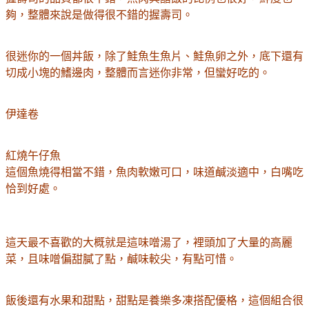
夠，整體來說是做得很不錯的握壽司。
很迷你的一個丼飯，除了鮭魚生魚片、鮭魚卵之外，底下還有
切成小塊的鰭邊肉，整體而言迷你非常，但蠻好吃的。
伊達卷
紅燒午仔魚
這個魚燒得相當不錯，魚肉軟嫩可口，味道鹹淡適中，白嘴吃
恰到好處。
這天最不喜歡的大概就是這味噌湯了，裡頭加了大量的高麗
菜，且味噌偏甜膩了點，鹹味較尖，有點可惜。
飯後還有水果和甜點，甜點是養樂多凍搭配優格，這個組合很