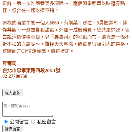
新鮮，第一次吃到養樂多凍呢～，兩個如果都單吃味道有點
怪，但合在一起吃還不錯。
這樣的商業午餐一個人$660，有前菜、沙拉、5貫握壽司、迷
你丼飯、一款熟食和甜點，
外加一成服務費，總共是$726，坦
白說這個價格真殺，以
『昇壽司』的地點而言，
還真是一條不
折不扣的血路呢～，難怪天天客滿，確實是很吸引人的價格，
整體而言CP值還算高，值得造訪。
昇壽司
台北市忠孝東路四段208-1號
02-27780758
載入更多
公開留言
私密留言
發佈留言