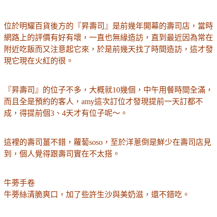
位於明耀百貨後方的
『昇壽司』是前幾年開幕的壽司店，當時
網路上的評價有好有壞，一直也無緣造訪，直到最近因為常在
附近吃飯而又注意起它來，於是前幾天找了時間造訪，這才發
現它現在火紅的很。
『昇壽司』的位子不多，大概就10幾個，
中午用餐時間全滿，
而且全是預約的客人，amy這次訂位才發現提前一天訂都不
成，得提前個3、4天才有位子呢～。
這裡的壽司薑不錯，蘿蔔soso，至於洋蔥倒是鮮少在壽司店見
到，個人覺得跟壽司實在不太搭。
牛蒡手卷
牛蒡絲清脆爽口，加了些許生沙與美奶滋，還不錯吃。