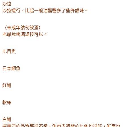
沙拉
沙拉還行，比起一般油醋醬多了些許韻味。
（未成年請勿飲酒）
老爺說啤酒溫控可以。
比目魚
日本鰤魚
紅魽
軟絲
白魽
握壽司的品質都很不錯，魚肉與醋飯的比例也很好，鮮度也