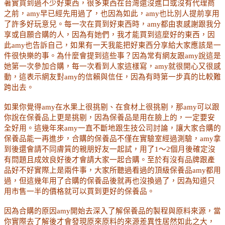
著實買到過不少好東西，很多東西在台灣還沒進口或沒有代理商
之前，
amy
早已經先用過了，也因為如此，amy也比別人提前享用
了許多好玩意兒。每一次在買到好東西時，
amy
都由衷感謝跟我分
享或自願合購的人，因為有她們，我才能買到這麼好的東西，因
此
amy
也告訴自己，如果有一天我能把好東西分享給大家應該是一
件很快樂的事。為什麼會提到這些事？因為常有網友跟
amy
說這是
她第一次參加合購，每一次看到人家這樣寫，
amy
就很開心又很感
動，這表示網友對
amy
的信賴與信任，因為有時第一步真的比較難
跨出去。
如果你覺得amy在水果上很挑剔、在食材上很挑剔，那amy可以跟
你說在保養品上更是挑剔，因為
保養品
是用在臉上的，一定要安
全好用。
這幾年來
amy
一直不斷地跟生技公司討論，讓大家合購的
保養品能一再進步，
合購的保養品不僅在實驗室經過測驗，amy拿
到後還會請不同膚質的親朋好友一起試，用了1～2個月後確定沒
有問題且成效良好後才會請大家一起合購。至於有沒有品牌跟產
品好不好實際上是兩件事，大家所聽過看過的頂級保養品amy都用
過，但這幾年用了合購的保養品後就再也沒換過了，因為知道只
用市售一半的價格就可以買到更好的保養品。
因為合購的原因amy開始去深入了解保養品的製程與原料來源，當
你實際去了解後才會發現原來原料的來源差異性居然如此之大，