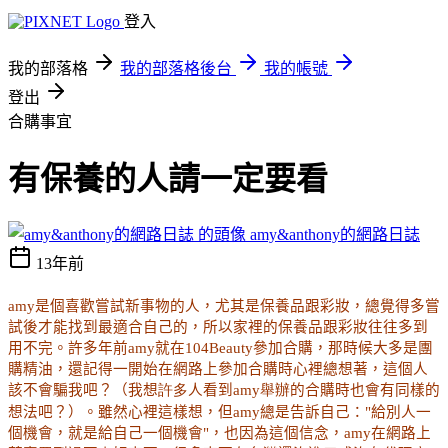
登入
我的部落格
我的部落格後台
我的帳號
登出
合購事宜
有保養的人請一定要看
amy&anthony的網路日誌
13年前
amy
是個喜歡嘗試新事物的人，尤其是保養品跟彩妝，總覺得多嘗
試後才能找到最適合自己的，所以家裡的保養品跟彩妝往往多到
用不完。許多年前
amy
就在
104Beauty
參加合購，那時候大多是團
購精油，還記得一開始在網路上參加合購時
心裡總想著，這個人
該不會騙我吧？（我想
許多
人看到
amy舉辦
的合購時也會有同樣的
想法吧
？
）。雖然
心裡這樣想，但amy總是告訴自己："給別人一
個機會，就是給自己一個機會"，也因為這個信念，
amy
在網路上