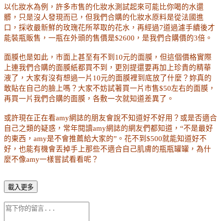
以化妝水為例，許多市售的化妝水測試起來可能比你喝的水還
髒，只是沒人發現而已，但我們合購的化妝水原料是從法國進
口，採收最新鮮的玫瑰花所萃取的花水，再經過7道過濾手續後才
能裝瓶販售，一瓶在外頭的售價是$2600，是我們合購價的3倍。
面膜也是如此，市面上甚至有不到10元的面膜，但這個價格實際
上連我們合購的面膜紙都買不到，更別提還要再加上珍貴的精華
液了，大家有沒有想過一片10元的面膜裡到底放了什麼？妳真的
敢貼在自己的臉上嗎？大家不妨試著買一片市售$50左右的面膜，
再買一片我們合購的面膜，各敷一次就知道差異了。
或許現在正在看amy網誌的朋友會說不知道好不好用？或是否適合
自己之類的疑惑，常年閱讀
amy
網誌的網友們都知道，“不是最好
的東西，
amy
是不會推薦給大家的”。花不到
$500
就能知道好不
好，也能有機會丟掉手上那些不適合自己肌膚的
瓶瓶罐罐
，為什
麼不像amy一樣嘗試看看呢？
載入更多