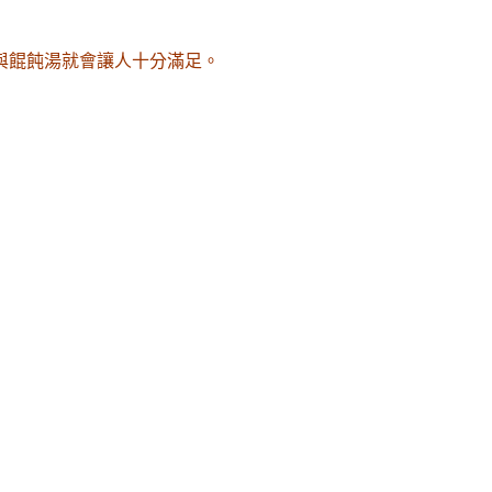
與餛飩湯就會讓人十分滿足。