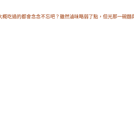
大概吃過的都會念念不忘吧
？
雖然滷味略弱了點，但光那一碗麵