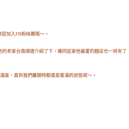
歡迎加入FB粉絲團哦～。
他的老家台南順道介紹了下，連同這家他最愛的麵店也一併夯了
滿座
，直到我們離開時都還是客滿的狀態呢～。