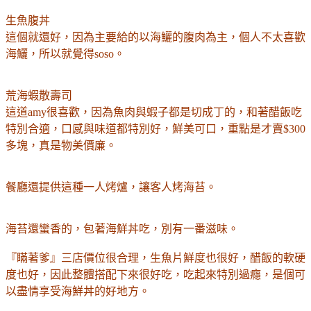
生魚腹丼
這個就還好，因為主要給的以海鱺的腹肉為主，個人不太喜歡
海鱺，所以就覺得soso。
荒海蝦散壽司
這
道
amy很喜歡，因為魚肉與蝦子都是切成丁的，和著醋飯吃
特別合適，口感與味道都特別好，鮮美可口，重點是才賣$300
多塊，真是物美價廉。
餐廳還提供這種一人烤爐，讓客人烤海苔。
海苔還蠻香的，包著海鮮丼吃，別有一番滋味。
『瞞著爹』三店價位很合理，生魚片鮮度也很好，醋飯的軟硬
度也好，因
此
整體搭配下來很好吃，吃起來
特別
過癮，
是個可
以盡情享受海鮮丼的好地方
。