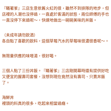
『瞞著爹』三店
生意依舊火紅的很，雖然不到排隊的地步，但
店裡的人潮也沒停過，一直處於客滿的狀態，兩位師傅的手也
一直沒停下來過呢～，快速
地
做出一碗碗美味的丼飯。
（未成年請勿飲酒）
各自點了喜歡的飲料，這個草莓汽水的草莓味很濃很香呢～。
無限量供應的味噌湯，很好喝。
三個人點了三份丼飯
。
『瞞著爹』三店剛開幕時還有提供好吃
又便宜的握壽司套餐，沒想到現在竟然沒有壽司
、
只賣丼飯
了。
海鮮丼
裡頭的料真的很多，吃起來
相當
過癮。