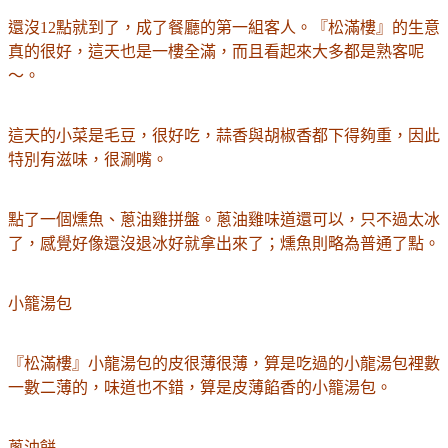
還沒12點就到了，成了餐廳的第一組客人
。
『松滿樓』的生意
真的很好，這天也是一樓全滿，而且看起來
大多都是
熟客呢
～。
這天的小菜是毛豆，很好吃，蒜香與胡椒香都下
得
夠重，因此
特別有滋味，很涮嘴。
點了一個燻魚、蔥油雞拼盤
。
蔥油雞味道還可以，只不過太冰
了，感覺好像還沒退冰好就拿出來了；燻魚則略為普通了點。
小籠湯包
『松滿樓』小龍湯包的皮很薄很薄，算是吃過的小龍湯包裡數
一數二薄的，味道也不錯，算是皮薄餡香的小籠湯包。
蔥油餅