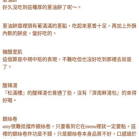
好久沒吃到這種厚的蔥油餅了呢～。
蔥油餅還裡頭有著滿滿的蔥餡，吃起來蔥香十足，再加上外酥
內軟的餅皮，蠻好吃的。
糖醋里肌
這個算是中規中矩的表現，不難吃但也沒好吃到那裡去
就
是
了
。
酸辣湯
『松滿樓』的酸辣湯
也普通
了
些
，沒有
『濟南鮮湯包』的來
得
好喝。
銀絲卷
amy很難抵擋炸銀絲卷，只要看到它在menu裡就一定要點，這
裡的銀絲卷炸功是不錯，只是銀絲卷本身品質不好，口感過於