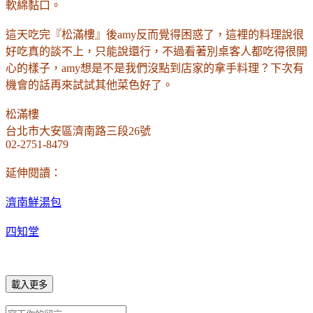
軟綿黏口。
這天吃完
『松滿樓』後amy反而覺得困惑了，這裡的料理說很
好吃真的談不上，只能說還行，不過看著
別
桌客人都吃得很開
心的樣子，amy想是不是我們沒點到
店家
的拿手料理？下次有
機會的話再來試試其
他
菜色好了。
松滿樓
台北市大安區濟南路三段26號
02-2751-8479
延伸閱讀：
濟南鮮湯包
四知堂
載入更多