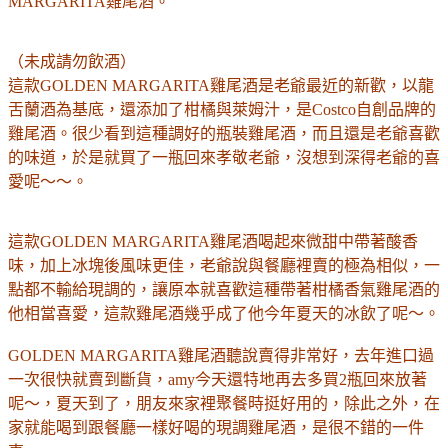
MARGARITA雞尾酒。
（未成請勿飲酒）
這款GOLDEN MARGARITA雞尾酒是老爺最近的新歡，以龍
舌蘭酒為基底，還添加了柑橘與萊姆汁，是Costco自創品牌的
雞尾酒。很少看到這種
調好的
瓶裝雞尾酒，而且還是老爺喜歡
的味道，於是就買了一瓶回來孝敬老爺，沒想到深得老爺的喜
愛呢～～。
這款GOLDEN MARGARITA雞尾酒喝起來微甜中帶著酸香
味，加上冰塊後風味更佳，老爺說與餐廳裡賣的極為相似，一
點都不輸給現調的，讓原本就喜歡這種帶著柑橘香氣雞尾酒的
他相當喜愛，這款雞尾酒幾乎成了他今年夏天的冰飲了呢～。
GOLDEN MARGARITA雞尾酒聽說賣得非常好，去年進口過
一次很快就賣到斷貨，amy今天還特地再去多買2瓶回來放著
呢～，夏天到了，朋友來家裡聚餐時挺好用的，除此之外，在
家就能喝到跟餐廳一樣好喝的現調雞尾酒，是很不錯的一件