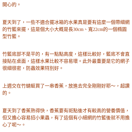
開心的
。
夏天到了，一些不適合擺冰箱的水果真是要有這麼一個帶細網
的竹籃來擺，
這是個大小大概是長30cm、寬22cm的一個橢圓
型竹籃。
竹籃底部不是平的，有一點點高度，這樣比較好，籃底不會直
接貼在桌面，這樣水果比較不容易壞。此外最重要是它的網子
很細很密，防蟲效果特別好。
上週交在竹蜻蜓買了一串香蕉，放進去完全剛剛好耶～，超讚
的。
夏天到了香蕉熟得快，香蕉要
有斑點後才有較高的營養價值，
但又擔心容易招小果蟲，有了這個有小細網的竹籃後就不用擔
心了呢～。