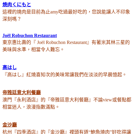
焼肉くにもと
這裡的燒肉是目前為止amy吃過最好吃的，您說能讓人不印象
深刻嗎？
Joël Robuchon Restaurant
東京惠比壽的
『 Joël Robuchon Restaurant』有著米其林三星的
美味與水準，相當令人難忘。
高はし
『高はし』紅燒喜知次的美味常讓我們在淡淡的早晨憶起。
帝雅廷意大利餐廳
澳門
『永利酒店』的
『帝雅廷意大利餐廳』不論view或餐點都
相當迷人，浪漫指數滿點。
金沙廳
杭州
『
四季酒店』的
『
金沙廳
』裡頭有道“鮑魚燒肉”好吃得讓