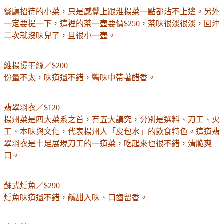
餐廳招待的小菜，只是感覺上跟淮揚菜一點都沾不上邊。另外
一定要提一下，這裡的茶一壺要價$250，茶味很淡很淡，回沖
二次就沒味兒了，且很小一壺。
維揚燙干絲／$200
份量不太，味道還不錯，醬味中帶著醋香。
翡翠羽衣／$120
揚州菜是四大菜系之首，有五大講究，分別是選料、刀工、火
工、本味與文化，代表揚州人「皮包水」的飲食特色。這道翡
翠羽衣是
十足展現刀工的一道菜，吃起來也很不錯，清脆爽
口。
蘇式燻魚／$290
燻魚味道還不錯，鹹甜入味、口齒留香。