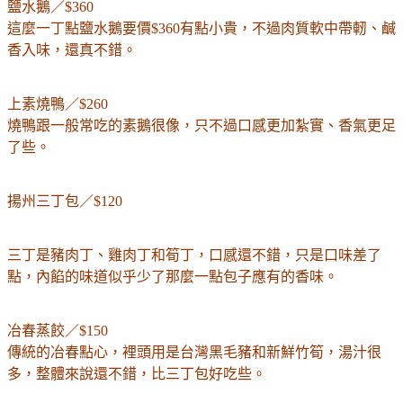
鹽水鵝／$360
這麼一丁點鹽水鵝要價$360有點小貴，不過肉質軟中帶軔、鹹
香入味，還真不錯。
上素燒鴨／$260
燒鴨跟一般常吃的素鵝很像，只不過口感更加紮實、香氣更足
了些。
揚州三丁包／$120
三丁是豬肉丁、雞肉丁和筍丁，口感還不錯，只是口味差了
點，內餡的味道似乎少了那麼一點包子應有的香味。
冶春蒸餃／$150
傳統的冶春點心，裡頭用是台灣黑毛豬和新鮮竹筍，湯汁很
多，整體來說還不錯，比三丁包好吃些。