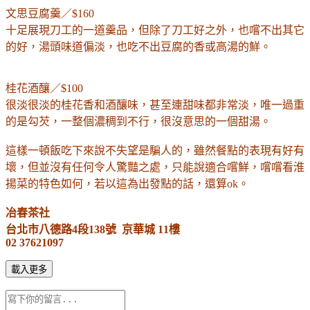
文思豆腐羹／$160
十足展現刀工的一道羹品，但除了刀工好之外，也嚐不出其它
的好，湯頭味道偏淡，也吃不出豆腐的香或高湯的鮮。
桂花酒釀／$100
很淡很淡的桂花香和酒釀味，甚至連甜味都非常淡，唯一過重
的是勾芡，一整個濃稠到不行，很沒意思的一個甜湯。
這樣一頓飯吃下來說不失望是騙人的，雖然餐點的表現有好有
壞，但並沒有任何令人驚豔之處，只能說適合嚐鮮，嚐嚐看淮
揚菜的特色如何，若以這為出發點的話，還算ok。
冶春茶社
台北市八德路4段138號 京華城 11樓
02 37621097
載入更多