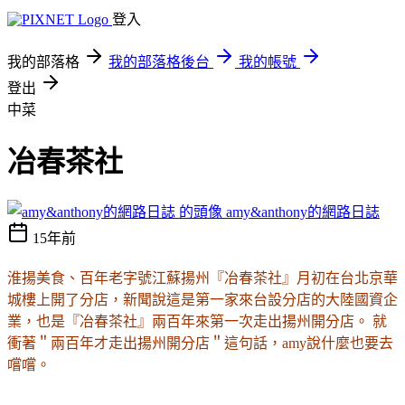
登入
我的部落格
我的部落格後台
我的帳號
登出
中菜
冶春茶社
amy&anthony的網路日誌
15年前
淮揚美食、百年老字號江蘇揚州『冶春茶社』月初在台北京華
城樓上開了分店，新聞說這
是第一家來台設分店的大陸國資企
業，也是『冶春茶社』兩百年來第一次走出揚州開分店。
就
衝著＂兩百年才走出揚州開分店＂這句話，amy說什麼也要去
嚐嚐。