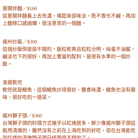
蔥開拌麵／$160
這蔥開拌麵看上去色濃，嚐起來卻味淡，既不香也不鹹，再加
上麵條口感過爛，很沒意思的一個麵。
揚州炒飯／$300
這個炒飯倒是挺不錯的，飯粒乾爽且粒粒分明，絲毫不油膩，
鹹淡也下的很好，再加上豐富的配料，是很有水準的一個炒
飯。
淮揚軟兜
軟兜就是鱔魚，這個鱔魚炒得很好，醬香味濃，鱔魚也沒有腥
味，很好吃的一道菜。
揚州獅子頭／$360
台灣獅子頭的料理方式幾乎以紅燒居多，鮮少像揚州獅子頭這
般用清燉的，雖然沒有之前在上海吃到的好吃，但在台灣能吃
到這樣的清燉獅子頭已經算很不錯的了。