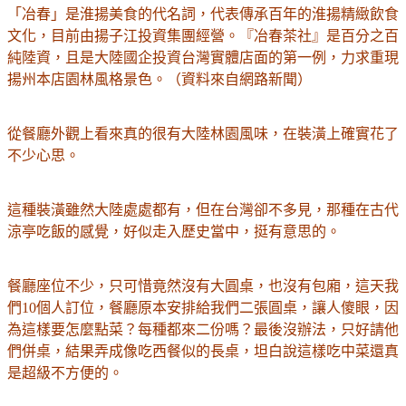
「冶春」是淮揚美食的代名詞，代表傳承百年的淮揚精緻飲食
文化，目前由揚子江投資集團經營。『冶春茶社』是百分之百
純陸資，且是大陸國企投資台灣實體店面的第一例，力求重現
揚州本店園林風格景色。（資料來自網路新聞）
從餐廳外觀上看來真的很有大陸林園風味，在裝潢上確實花了
不少心思。
這種裝潢雖然大陸處處都有，但在台灣卻不多見，那種在古代
涼亭吃飯的感覺，好似走入歷史當中，挺有意思的。
餐廳座位不少，只可惜竟然沒有大圓桌，也沒有包廂，這天我
們10個人訂位，餐廳原本安排給我們二張圓桌，讓人傻眼，因
為這樣要怎麼點菜？每種都來二份嗎？最後沒辦法，只好請他
們併桌，結果弄成像吃西餐似的長桌，坦白說這樣吃中菜還真
是超級不方便的。