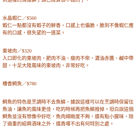
水晶蝦仁／$560
蝦仁一點都沒有蝦子的鮮香，口感上也偏脆，脆到不像蝦仁應
有的口感，很失望的一道菜。
東坡肉／$320
入口即化的東坡肉，肥肉不油、瘦肉不柴，濃油赤醬、鹹中帶
甜，十足大陸風味的東坡肉，非常好吃。
槽香鰣魚／$780
鰣魚的特色是烹調時不去魚鱗，據說這樣可以在烹調時保留住
魚油，讓魚的風味更佳，吃的時候再把魚鱗撥掉。坦白說這個
鰣魚並沒有想像中好吃，魚肉細緻度不夠，還有點小腥味，除
了過重的紹興酒味之外，還真嚐不出有何特別之處。