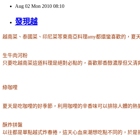
Aug
02
Mon
2010
08:10
發現越
越南菜、泰國菜、印尼菜等東南亞料理amy都還蠻喜歡的，
生牛肉河粉
只要吃越南菜這道料理是絕對必點的，喜歡那香醇濃厚但又清
綠咖哩
夏天是吃咖哩的好季節，利用咖哩的辛香味可以排除人體的熱
酥炸拼盤
以往都是單點越式炸春捲，這天心血來潮想吃點不同的，於是