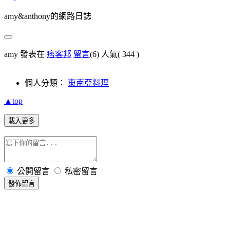
amy&anthony的網路日誌
amy 發表在
痞客邦
留言
(6)
人氣(
344
)
個人分類：
東南亞料理
▲top
載入更多
公開留言
私密留言
發佈留言