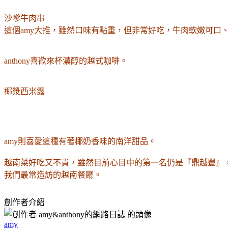
沙嗲牛肉串
這個amy大推，雖然口味有點重，但非常好吃，牛肉軟嫩可口
anthony喜歡來杯濃醇的越式咖啡。
椰漿西米露
amy則喜愛這種有著椰奶香味的南洋甜品。
越南菜好吃又不貴，雖然目前心目中的第一名仍是『鼎越豐』
我們最常造訪的越南餐廳。
創作者介紹
amy