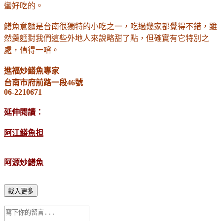
蠻好吃的。
鱔魚意麵是台南很獨特的小吃之一，吃過幾家都覺得不錯，雖
然羹麵對我們這些外地人來說略甜了點，但確實有它特別之
處，值得一嚐。
進福炒鱔魚專家
台南市府前路一段46號
06-2210671
延伸閱讀：
阿江鱔魚担
阿源炒鱔魚
載入更多