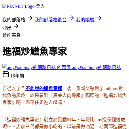
登入
我的部落格
我的部落格後台
我的帳號
登出
台南美食
進福炒鱔魚專家
amy&anthony的網路日誌
16年前
自從吃了＂
不能說的鱔魚意麵
＂後，重新又點燃了anthony對
鱔魚的興趣，於是看到『黑美人肉燥飯』隔壁的『進福炒鱔魚
專家』時，忍不住走進去嚐嚐。
『進福炒鱔魚專家』創立於民國61年，年紀比amy還長個幾歲
呢～。店家三代都是做小吃的，以前是做油湯，老闆邱進福從