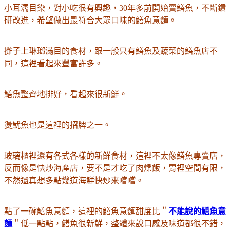
小耳濡目染，對小吃很有興趣，30年多前開始賣鱔魚，不斷鑽
研改進，希望做出最符合大眾口味的鱔魚意麵。
攤子上琳瑯滿目的食材，跟一般只有鱔魚及蔬菜的鱔魚店不
同，這裡看起來豐富許多。
鱔魚整齊地排好，看起來很新鮮。
燙魷魚也是這裡的招牌之一。
玻璃櫃裡還有各式各樣的新鮮食材，這裡不太像鱔魚專賣店，
反而像是快炒海產店，要不是才吃了肉燥飯，胃裡空間有限，
不然還真想多點幾道海鮮快炒來嚐嚐。
點了一碗鱔魚意麵，這裡的鱔魚意麵甜度比＂
不能說的鱔魚意
麵
＂低一點點，鱔魚很新鮮，整體來說口感及味道都很不錯，