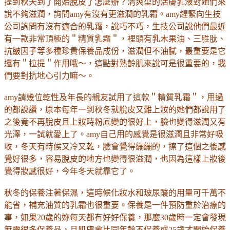
提到秋天到了開始脫皮了怎麼辦？清爽型的活膚乳液對她們來
說不夠滋潤，詢問amy有沒有更滋潤的乳霜。amy趕緊向生技
公司詢問有沒有適合的乳霜，說巧不巧，生技公司說他們最近
有一款非常頂極的＂精質乳霜＂，裡頭有乳木果油、三胜肽、
抗皺因子等多種珍貴保養品成份，滋潤但不油膩，最重要是它
還有＂拉提＂作用哦～，這點對熟齡肌來說可是很重要的，我
們要對抗地心引力嘛～。
amy請幾位乾性及年長的親友試用了這款＂精質乳霜＂，用過
的都說讚，原本每年一到秋冬就脫皮又難上妝的她們都說用了
之後竟不再脫皮且上妝時粉底變的很好上，臉也變得滋潤又有
光澤，一試就愛上了。amy自己用的感覺是很滋潤且非常好吸
收，冬天有時候又冷又乾，臉會覺得繃繃的，擦了這個之後感
覺好很多，容易脫皮的地方也變得很滋潤，也因為這樣上妝後
覺得妝感很好，今年冬天就靠它了。
秋冬的保養注著保濕，這時候化妝水和玻尿酸的用量可千萬不
能省，補充油質的乳霜也很重要。保養是一件預防重於治療的
事，如果20歲的妳每天都有好好保養，那麼30歲時一定會發現
無需很多保養品，且肌膚會比同年齡不保養或25歲才開始保養