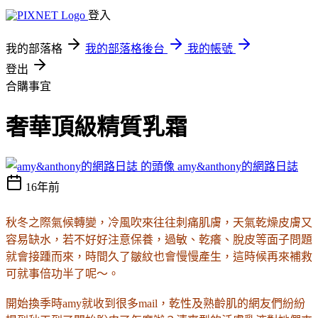
登入
我的部落格
我的部落格後台
我的帳號
登出
合購事宜
奢華頂級精質乳霜
amy&anthony的網路日誌
16年前
秋冬之際氣候轉變，冷風吹來往往刺痛肌膚，天氣乾燥皮膚又
容易缺水，若不好好注意保養，過敏、乾癢、脫皮等面子問題
就會接踵而來，時間久了皺紋也會慢慢產生，這時候再來補救
可就事倍功半了呢～。
開始換季時amy就收到很多mail，乾性及熟齡肌的網友們紛紛