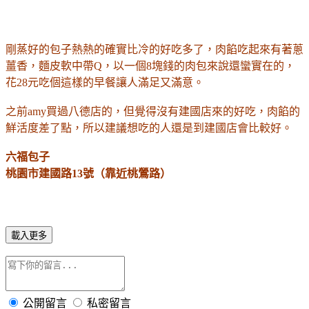
剛蒸好的包子熱熱的確實比冷的好吃多了，肉餡吃起來有著蔥
薑香，麵皮軟中帶Q，以一個8塊錢的肉包來說還蠻實在的，
花28元吃個這樣的早餐讓人滿足又滿意。
之前amy買過八德店的，但覺得沒有建國店來的好吃，肉餡的
鮮活度差了點，所以建議想吃的人還是到建國店會比較好。
六福包子
桃園市建國路13號（靠近桃鶯路）
載入更多
公開留言
私密留言