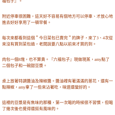
福包子』。
附近停車很困難，這天好不容易有個地方可以停車、才放心地
進去好好享用了一頓早餐。
每次來都看到這個＂今日菜包已賣完＂的牌子，來了3、4次從
來沒有買到菜包過，老闆說要八點以前來才買的到。
肉包一個8塊，也不算貴。『六福包子』現做現蒸，amy點了
二個包子和一碗甜豆漿。
桌上放著特調醬油及辣椒醬。醬油裡有著滿滿的蔥花，還有一
點辣椒，amy拿了一些來沾著吃，味道還蠻好的。
這裡的豆漿是有焦味的那種，第一次喝的時候很不習慣，但喝
了幾次後也覺得還挺有風味的。