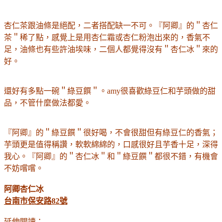
杏仁茶跟油條是絕配，二者搭配缺一不可。『阿卿』的＂杏仁
茶＂稀了點，感覺上是用杏仁霜或杏仁粉泡出來的，香氣不
足，油條也有些許油埃味，二個人都覺得沒有＂杏仁冰＂來的
好。
還好有多點一碗＂綠豆饌＂。amy很喜歡綠豆仁和芋頭做的甜
品，不管什麼做法都愛。
『阿卿』的＂綠豆饌＂很好喝，不會很甜但有綠豆仁的香氣；
芋頭更是值得稱讚，軟軟綿綿的，口感很好且芋香十足，深得
我心。『阿卿』的＂杏仁冰＂和＂綠豆饌＂都很不錯，有機會
不妨嚐嚐。
阿卿杏仁冰
台
南市保安路82號
延伸閱讀：