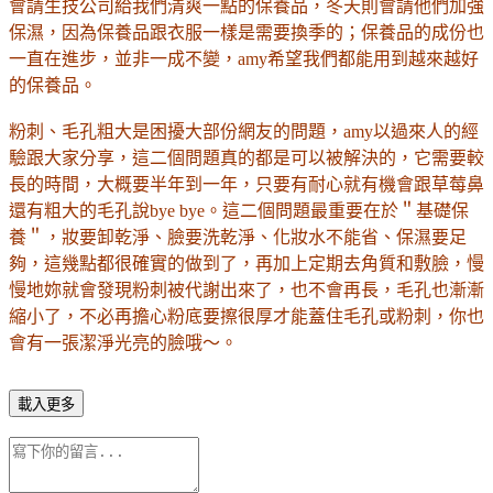
會請生技公司給我們清爽一點的保養品，冬天則會請他們加強
保濕，因為保養品跟衣服一樣是需要換季的；保養品的成份也
一直在進步，並非一成不變，amy希望我們都能用到越來越好
的保養品。
粉刺、毛孔粗大是困擾大部份網友的問題，amy以過來人的經
驗跟大家分享，這二個問題真的都是可以被解決的，它需要較
長的時間，大概要半年到一年，只要有耐心就有機會跟草莓鼻
還有粗大的毛孔說bye bye。這二個問題最重要在於＂基礎保
養＂，妝要卸乾淨、臉要洗乾淨、化妝水不能省、保濕要足
夠，這幾點都很確實的做到了，再加上定期去角質和敷臉，慢
慢地妳就會發現粉刺被代謝出來了，也不會再長，毛孔也漸漸
縮小了，不必再擔心粉底要擦很厚才能蓋住毛孔或粉刺，你也
會有一張潔淨光亮的臉哦～。
載入更多