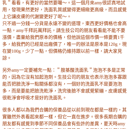
乳＂看看，有更好的當然要囉～。這一個月來amy很認真地試
用，發現果然更好，洗面乳質感變得更細緻更高級，而且感覺
上它讓皮膚的代謝變更好了呢～。
只不過一分錢一分貨是永遠不變的道理，東西更好價格也會高
一點，amy千拜託萬拜託，請生技公司的朋友看看能不能不要
漲價，盡量給我們原本的價格，但他說這個市價一條要賣1千
多，給我們的已經是出廠價了，唯一的辦法是原本是120g，現
在變100g，少了一點，但價格仍維持跟以前一樣，請大家見
諒。
另外amy一定要補充一點：＂胺基酸洗面乳＂泡泡不多是正常
的，因為它沒有加起泡劑。生技公司的朋友也表示泡泡多寡跟
能否把臉洗淨一點關係都沒有，一個好的洗面乳不是要泡泡
多，而是要能把臉洗乾淨，洗完後臉不會感覺緊繃，皮膚感覺
很乾淨會呼吸才是好的洗面乳。
很多人都以為我們合購的保養品從以前到現在都是一樣的，其
實雖然外表看起來都一樣，但它一直在進步。很多長期合購的
朋友都有感覺到季節不同保養品會有些許的差異，夏天時amy