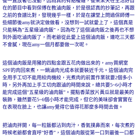
後一直放著也沒動，因為真的有點複雜，後來某天在生活好自
在的節目中看到保傅在教滷肉飯，於是很認真的抄筆記，再跟
之前的食譜比對，發現幾乎一樣，於是在課堂上問過保師傅一
些細節後amy就決定做做看，沒想到一試就愛上了，這個真是
只能稱為”五星級滷肉飯”，因為吃了這個滷肉飯之後再也不想
到外面吃滷肉飯了，而老爺從此愛上這個滷肉飯，連吃三天都
不會膩，現在amy一個月都要做一次呢。
這個滷肉飯是用豬的四點金跟五花肉做出來的，amy買網室
SPF的肉回來煮，一鍋滷肉光成本就要裝近千元。這個滷肉完
全用手工切不能用絞肉機絞，光煮肉的前置作業就要2個多小
時，另外再加上手工切肉跟滷的時間來說，總共要5~6小時才
能完成這個”五星級的滷肉飯”。擺點香菜放片黃瓜就是最美的
裝飾，雖然要花5~6個小時才能完成，但它的美味卻會實實在
在表現在臉上，也讓amy覺得它值得花那麼多時間去做。
把滷肉拌開，每一粒飯都沾到肉汁，香氣撲鼻而來，每次煮的
時候老爺都會直呼”好香”，這個滷肉飯從第一口到最後一口都