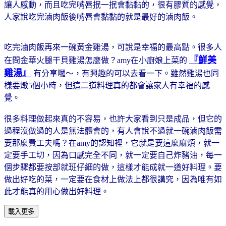
讓人感動，而且吃完嘴唇抿一抿會黏黏的，很有膠質的感覺，
人家說吃完滷肉飯後嘴唇會黏黏的就是最好的滷肉飯。
吃完滷肉飯再來一碗黃金雞湯，可說是幸福的最高點。很多人
『鮮美
在問金華火腿干貝雞湯怎麼做？amy在小廚娘上菜的
雞湯』
有分享囉～，有興趣的可以去看一下。雖然雞湯也同
樣要燉5個小時，但這二道料理真的都會讓家人有幸福的感
覺。
很多料理做起來真的不容易，也許大家看到只是成品，但它的
過程沒做過的人是無法體會的，有人會說不過就一碗滷肉飯需
要那麼費工夫嗎？在amy的認知裡，它就是要這麼麻煩，就一
定要手工切，因為口感完全不同，就一定要自己炸豬油，每一
個步驟都要按部就班仔細的做，這樣才能成就一道好料理。要
做出好吃的菜，一定要在食材上做法上都很講究，因為唯有如
此才能真的用心做出好料理。
載入更多