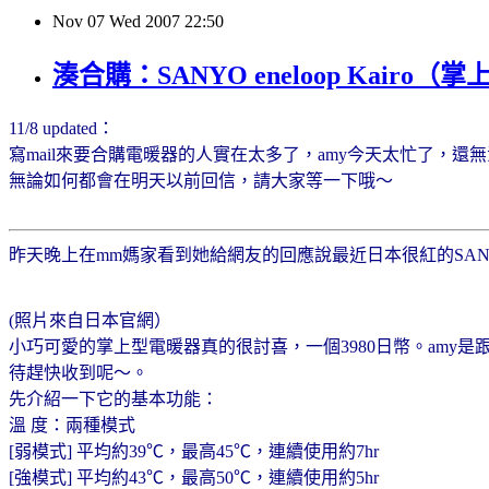
Nov
07
Wed
2007
22:50
湊合購：SANYO eneloop Kairo
11/8 updated：
寫mail來要合購電暖器的人實在太多了，amy今天太忙了，還
無論如何都會在明天以前回信，請大家等一下哦～
昨天晚上在mm媽家看到她給網友的回應說最近日本很紅的SANYO
(照片來自日本官網）
小巧可愛的掌上型電暖器真的很討喜，一個3980日幣。am
待趕快收到呢～。
先介紹一下它的基本功能：
溫 度：兩種模式
[弱模式] 平均約39℃，最高45℃，連續使用約7hr
[強模式] 平均約43℃，最高50℃，連續使用約5hr