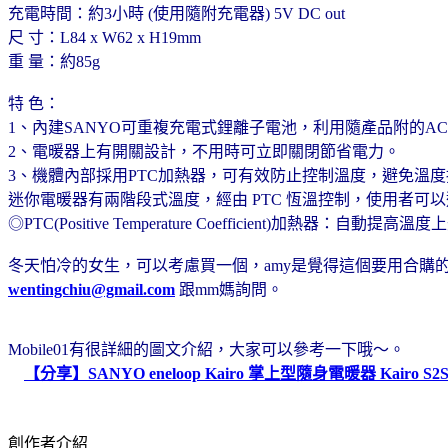
充電時間：約3小時 (使用隨附充電器) 5V DC out
尺 寸：L84 x W62 x H19mm
重 量：約85g
特 色：
1、內建SANYO可重複充電式鋰離子電池，利用隨產品附的AC
2、電暖器上有開關設計，不用時可立即關閉節省電力。
3、機體內部採用PTC加熱器，可有效防止控制溫度，避免溫
迷你電暖器有兩階段式溫度，經由 PTC 恆溫控制，使用者可
◎PTC(Positive Temperature Coefficient)加熱
冬天怕冷的女生，可以考慮買一個，amy是覺得這個要用合購
wentingchiu@gmail.com
跟mm媽詢問。
Mobile01有很詳細的圖文介紹，大家可以參考一下哦～。
【分享】SANYO eneloop Kairo 掌上型隨身電暖器 Kairo S2
創作者介紹