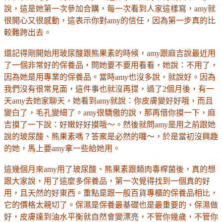
說，這是她第一次參加合購，每一次看到人家這樣寫，
amy
就
很開心又很感動，這表示你對
amy
的信任，因為第一步真的比
較難跨出去。
還記得剛開始用玻尿酸跟熊果素的時候，
amy
跟麻吉說最近用
了一個非常好的保養品，問她要不要用看看，她說：不用了，
因為她是用專業的保養品。當時
amy
也沒多說，就說好。因為
我們沒有很常見面，這件事也就沒再提，過了
2
個月後，有一
天
amy
去她家聊天，她看到
amy
就說：你皮膚變好好哦，而且
變白了，毛孔變細了。
amy
很驕傲的說，那再借你摸一下，麻
吉摸了一下說：好嫩好好摸哦～。然後就問
amy
是用之前跟她
說的玻尿酸、熊果素嗎？答案是必然的囉～，於是當初沒興趣
的她，馬上要
amy
拿一些給她用。
這幾個月來
amy
用了玻尿酸、熊果素跟類肉毒桿菌後，真的想
跟大家說，用了這麼多保養品，第一次覺得找到一個真的好
用，且天然的好東西。重點是跟一般百貨專櫃的保養品相比，
它的價格太親切了。保濕是保養最基礎也是最重要的，保濕做
好，皮膚達到油水平衡就自然會變漂亮，不管你幾歲，不管你