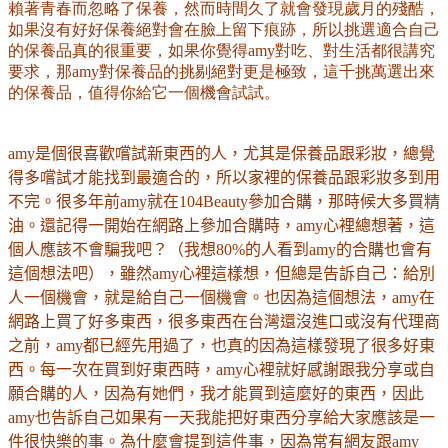
賴著青春而忽略了保養，然而時間久了就會發現歲月的殘酷，
如果沒有好好保養絕對會在臉上留下痕跡，所以挑選適合自己
的保養品真的很重要，如果你覺得amy對吃、對生活都很講究
要求，那amy對保養品的挑剔絕對更是極致，這千挑萬選出來
的保養品，值得你給它一個機會試試。
amy
是個很喜歡嚐試新東西的人，尤其是保養品跟彩妝，總覺
得多嚐試才能找到最適合的，所以家裡的保養品跟彩妝多到用
不完。很多年前
amy
就在
104Beauty
參加合購，那時候大多買精
油。還記得一開始在網路上參加合購時，
amy
心裡總想著，這
個人應該不會騙我吧？（我想
80%
的人看到
amy
的合購也會有
這個想法吧），雖然
amy
心裡這樣想，但總是告訴自己：給別
人一個機會，就是給自己一個機會。也因為這個想法，
amy
在
網路上買了好多東西，很多東西在台灣還沒進口或沒有代理商
之前，
amy
都已經先用過了，也真的因為這樣發現了很多好東
西。每一次在買到好東西時，
amy
心裡就好感謝跟我分享或自
願合購的人，因為有她們，我才能買到這麼好的東西，因此
amy
也告訴自己如果有一天我能把好東西分享給大家應該是一
件很快樂的事。為什麼會提到這件事，因為常有網友跟
amy