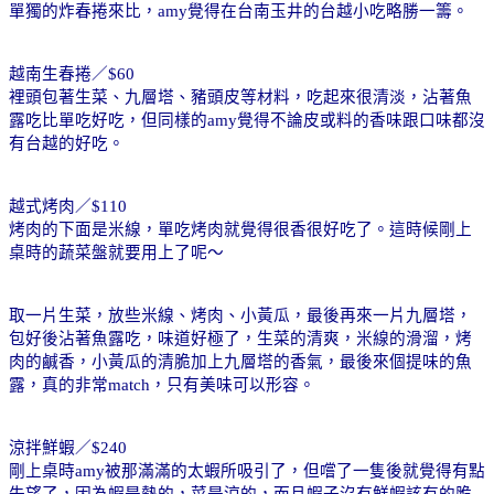
單獨的炸春捲來比，
amy
覺得在台南玉井的台越小吃略勝一籌。
越南生春捲／
$60
裡頭包著生菜、九層塔、豬頭皮等材料，吃起來很清淡，沾著魚
露吃比單吃好吃，但同樣的
amy
覺得不論皮或料的香味跟口味都沒
有台越的好吃。
越式烤肉／
$110
烤肉的下面是米線，單吃烤肉就覺得很香很好吃了。這時候剛上
桌時的蔬菜盤就要用上了呢～
取一片生菜，放些米線、烤肉、小黃瓜，最後再來一片九層塔，
包好後沾著魚露吃，味道好極了，生菜的清爽，米線的滑溜，烤
肉的鹹香，小黃瓜的清脆加上九層塔的香氣，最後來個提味的魚
露，真的非常
match
，只有美味可以形容。
涼拌鮮蝦／
$240
剛上桌時
amy
被那滿滿的太蝦所吸引了，但嚐了一隻後就覺得有點
失望了，因為蝦是熱的，菜是涼的，而且蝦子沒有鮮蝦該有的脆