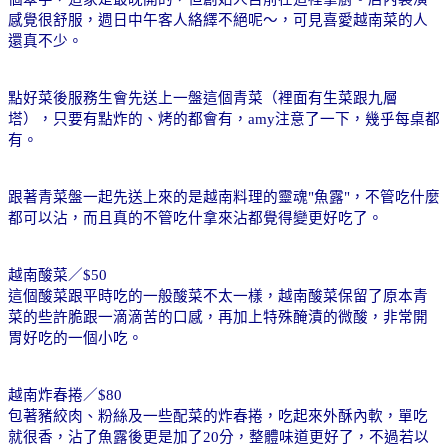
感覺很舒服，週日中午客人絡繹不絕呢～，可見喜愛越南菜的人
還真不少。
點好菜後服務生會先送上一盤這個青菜（裡面有生菜跟九層
塔），只要有點炸的、烤的都會有，
amy
注意了一下，幾乎每桌都
有。
跟著青菜盤一起先送上來的是越南料理的靈魂
"
魚露
"
，不管吃什麼
都可以沾，而且真的不管吃什拿來沾都覺得變更好吃了。
越南酸菜／
$50
這個酸菜跟平時吃的一般酸菜不太一樣，越南酸菜保留了原本青
菜的些許脆跟一滴滴苦的口感，再加上特殊醃漬的微酸，非常開
胃好吃的一個小吃。
越南炸春捲／
$80
包著豬絞肉、粉絲及一些配菜的炸春捲，吃起來外酥內軟，單吃
就很香，沾了魚露後更是加了
20
分，整體味道更好了，不過若以