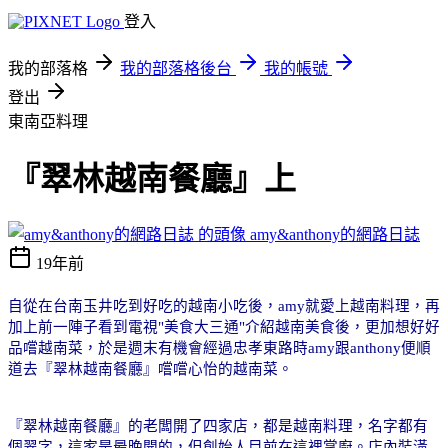
登入
我的部落格
我的部落格後台
我的帳號
登出
東南亞料理
『翠林越南餐廳』上
amy&anthony的網路日誌
19年前
自從在台南玉井吃到好吃的越南小吃後，
amy
就愛上越南料理，再
加上前一陣子看到電視
"
美食大三通
"
介紹越南美食後，更加想好好
品嚐越南菜，於是週末有機會經過忠孝東路時
amy
跟
anthony
便順
道去『翠林越南餐廳』嚐嚐心怡的越南菜。
『翠林越南餐廳』的老闆開了四家店，都是越南料理，名字都有
個翠字，這家是最晚開的，但創始人目前在這裡掌廚。店內裝潢