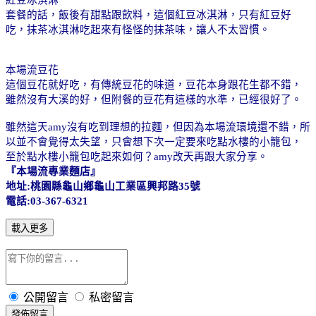
套餐的話，飯後有甜點跟飲料，這個紅豆冰淇淋，只有紅豆好
吃，抹茶冰淇淋吃起來有怪怪的抹茶味，讓人不太習慣。
本場流豆花
這個豆花就好吃，有傳統豆花的味道，豆花本身跟花生都不錯，
雖然沒有大溪的好，但附餐的豆花有這樣的水準，已經很好了。
雖然這天
amy
沒有吃到理想的拉麵，但因為本場流環境還不錯，所
以並不會覺得太失望，只會想下次一定要來吃點水樓的小籠包，
至於點水樓小籠包吃起來如何？
amy
改天再跟大家分享。
『本場流專業麵店』
地址
:
桃園縣龜山鄉龜山工業區興邦路
35
號
電話
:03-367-6321
載入更多
公開留言
私密留言
發佈留言