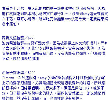
看著桌上介紹，讓人心動的想點一籠點水樓小籠包來嚐嚐，因為
能在桃園吃到點水樓小籠包實在難得呢～，沒想到
amy
這天來得實
在不巧，沒有小籠包，所以吃完拉麵後
amy
決定改天一定要再來嚐
嚐小籠包。
豚骨叉燒拉麵／
$220
沒有醬油拉麵
amy
只好點叉燒，因為被電視上的叉燒所吸引，而有
了太大的期望，因此當吃到這碗拉麵時，實在有點小失望，因為
叉燒有點小腥味，而麵有點小爛，沒有應該有的彈性，但湯頭還
不錯，屬於清淡的那種。
蔥燒子排細麵／
$200
在
menu
上看到這個時，
amy
心裡幻想著滷得入味且軟爛的子排加
上好的湯頭跟細麵，尤其是細麵比較能吸收湯汁的味道，所以應
該很棒的，但結果證明
amy
想太多了
。湯頭是醬油口味，味道不
錯，但子排沒有想像中來的迷人，而麵其實就跟上一碗叉燒是同
樣的麵，並沒有比較細，而且也同樣的沒有彈性。