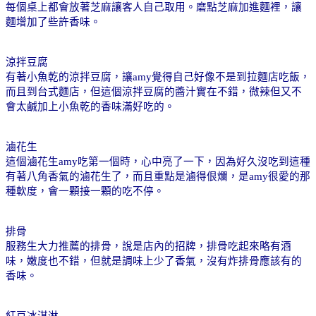
每個桌上都會放著芝麻讓客人自己取用。磨點芝麻加進麵裡，讓
麵增加了些許香味。
涼拌豆腐
有著小魚乾的涼拌豆腐，讓
amy
覺得自己好像不是到拉麵店吃飯，
而且到台式麵店，但這個涼拌豆腐的醬汁實在不錯，微辣但又不
會太鹹加上小魚乾的香味滿好吃的。
滷花生
這個滷花生
amy
吃第一個時，心中亮了一下，因為好久沒吃到這種
有著八角香氣的滷花生了，而且重點是滷得佷爛，是
amy
很愛的那
種軟度，會一顆接一顆的吃不停。
排骨
服務生大力推薦的排骨，說是店內的招牌，排骨吃起來略有酒
味，嫩度也不錯，但就是調味上少了香氣，沒有炸排骨應該有的
香味。
紅豆冰淇淋