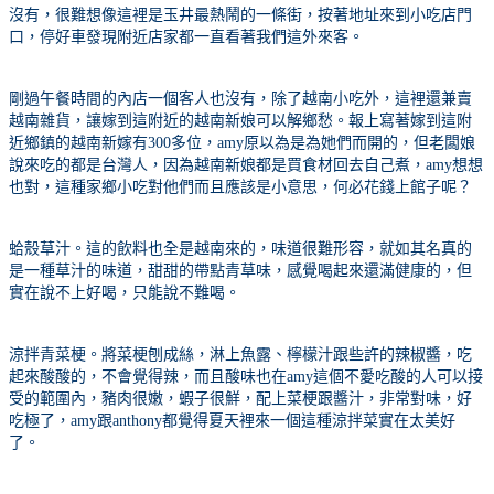
沒有，很難想像這裡是玉井最熱鬧的一條街，按著地址來到小吃店門
口，停好車發現附近店家都一直看著我們這外來客。
剛過午餐時間的內店一個客人也沒有，除了越南小吃外，這裡還兼賣
越南雜貨，讓嫁到這附近的越南新娘可以解鄉愁。報上寫著嫁到這附
近鄉鎮的越南新嫁有
300
多位，
amy
原以為是為她們而開的，但老闆娘
說來吃的都是台灣人，因為越南新娘都是買食材回去自己煮，
amy
想想
也對，這種家鄉小吃對他們而且應該是小意思，何必花錢上館子呢？
蛤殼草汁。這的飲料也全是越南來的，味道很難形容，就如其名真的
是一種草汁的味道，甜甜的帶點青草味，感覺喝起來還滿健康的，但
實在說不上好喝，只能說不難喝。
涼拌青菜梗。將菜梗刨成絲，淋上魚露、檸檬汁跟些許的辣椒醬，吃
起來酸酸的，不會覺得辣，而且酸味也在
amy
這個不愛吃酸的人可以接
受的範圍內，豬肉很嫩，蝦子很鮮，配上菜梗跟醬汁，非常對味，好
吃極了，
amy
跟
anthony
都覺得夏天裡來一個這種涼拌菜實在太美好
了。