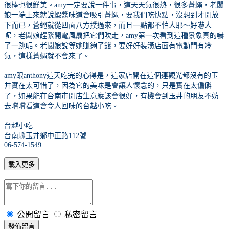
很棒也很鮮美。
amy
一定要說一件事，這天天氣很熱，很多蒼蠅，老闆
娘一端上來就說蝦醬味道會吸引蒼蠅，要我們吃快點，沒想到才開放
下而已，蒼蠅就從四面八方撲過來，而且一點都不怕人耶～好嚇人
呢，老闆娘趕緊開電風扇把它們吹走，
amy
第一次看到這種景象真的嚇
了一跳呢。老闆娘說等她賺夠了錢，要好好裝潢店面有電動門有冷
氣，這樣蒼蠅就不會來了。
amy
跟
anthony
這天吃完的心得是，這家店開在這個連觀光都沒有的玉
井實在太可惜了，因為它的美味是會讓人懷念的，只是實在太偏僻
了，如果能在台南市開店生意應該會很好，有機會到玉井的朋友不妨
去嚐嚐看這會令人回味的台越小吃。
台越小吃
台南縣玉井鄉中正路
112
號
06-574-1549
載入更多
公開留言
私密留言
發佈留言