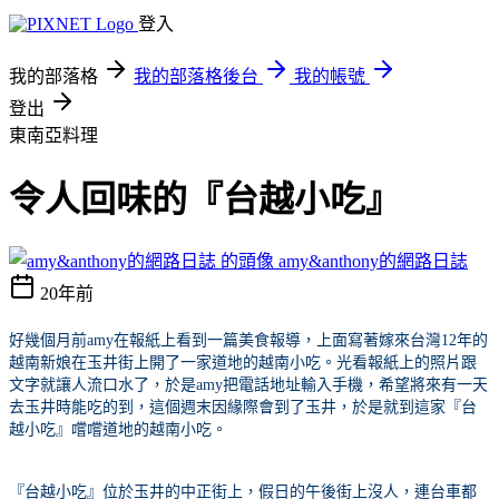
登入
我的部落格
我的部落格後台
我的帳號
登出
東南亞料理
令人回味的『台越小吃』
amy&anthony的網路日誌
20年前
好幾個月前
amy
在報紙上看到一篇美食報導，上面寫著嫁來台灣
12
年的
越南新娘在玉井街上開了一家道地的越南小吃。光看報紙上的照片跟
文字就讓人流口水了，於是
amy
把電話地址輸入手機，希望將來有一天
去玉井時能吃的到，這個週末因緣際會到了玉井，於是就到這家『台
越小吃』嚐嚐道地的越南小吃。
『台越小吃』位於玉井的中正街上，假日的午後街上沒人，連台車都