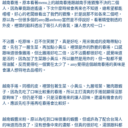
越南春捲。原本看著
menu
上的越南春捲跟越南手捲猶豫不決的二個
人，因為畢竟路途遙遠，下次什麼時候會再來也不知道，總希望都能
嚐嚐，好心的老闆娘看出了我們的猶豫，於是說那不如各來二個吧，
原以為一份很多個的
amy
跟
anthony
當然是不停說好。看著精瑩剔透的
外皮，裡頭的餡料透出了吸引人的香氣，讓人想大咬一口。
不沾醬，吃原味，忍不住笑開了，真是好吃，用米做成的皮略帶點
Q
度，先包了一層生菜，再加點小黃瓜，裡頭是炸的酢脆的春捲，口感
跟味道很像雞捲，但比雞捲好吃二倍，沾不沾醬都很好吃，感覺味道
是活的，因為加了生菜跟小黃瓜，所以雖然是用炸的，但一點都不覺
得油膩，反而覺得吃一個實在太少了。
amy
覺得這個越南春捲的美味是
會讓人想特地去品嚐的。
越南手捲。同樣的皮，裡頭包著生菜、小黃瓜、九層塔葉、豬肉跟蝦
子，因為先吃了口味比較重的春捲，所以主打清爽的手捲就顯得沒那
麼夠味了，但仍是不錯，只是沒春捲來的讓人回味。建議有機會去的
人，應該先吃手捲再吃春捲會比較好。
越南蝦醬米粉。原以為吃到口味很重的蝦醬，但或許為了配合台灣人
的味道而改良了，沒有想像中來的濃郁，但真的很好吃，湯頭跟料都