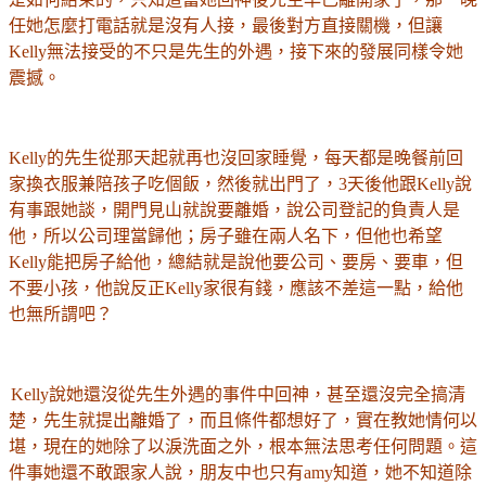
任她怎麼打電話就是沒有人接，最後對方直接關機，
但讓
Kelly無法接受的不只是先生的外遇，接下來的發展同樣令她
震撼。
Kelly的先生從那天起就再也沒回家睡覺，每天都是晚餐前回
家換衣服兼陪孩子吃個飯，然後就出門了，3天後他跟Kelly說
有事跟她談，開門見山就說要離婚，說公司登記的負責人是
他，所以公司理當歸他；房子雖在兩人名下，但他也希望
Kelly能把房子給他，總結就是說他要公司、要房、要車，但
不要小孩，他說反正Kelly家很有錢，應該不差這一點，給他
也無所謂吧？
Kelly說她還沒從先生外遇的事件中回神，甚至還沒完全搞清
楚，先生就提出離婚了，而且條件都想好了，實在教她情何以
堪，現在的她除了以淚洗面之外，根本無法思考任何問題。這
件事她還不敢跟家人說，朋友中也只有amy知道，她不知道除