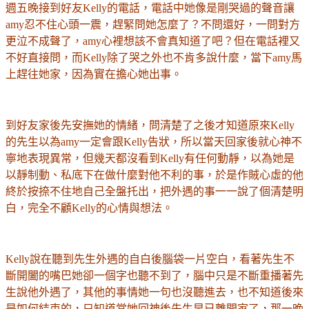
週五晚接到好友Kelly的電話，電話中她像是剛哭過的聲音讓
amy忍不住心頭一震，趕緊問她怎麼了？不問還好，一問對方
更泣不成聲了，amy心裡想該不會真知道了吧？但在電話裡又
不好直接問，而Kelly除了哭之外也不肯多說什麼，當下amy馬
上趕往她家，因為實在擔心她出事。
到好友家後先安撫她的情緒，問清楚了之後才知道原來Kelly
的先生以為amy一定會跟Kelly告狀，所以當天回家後就心神不
寧地表現異常，但幾天都沒看到Kelly有任何動靜，以為她是
以靜制動、私底下在做什麼對他不利的事，於是作賊心虛的他
終於按捺不住地自己全盤托出，把外遇的事一一說了個清楚明
白，完全不顧Kelly的心情與想法。
Kelly說在聽到先生外遇的自白後腦袋一片空白，看著先生不
斷開闔的嘴巴她卻一個字也聽不到了，腦中只是不斷重播著先
生說他外遇了，其他的事情她一句也沒聽進去，也不知道後來
是如何結束的，只知道當她回神後先生早已離開家了，那一晚