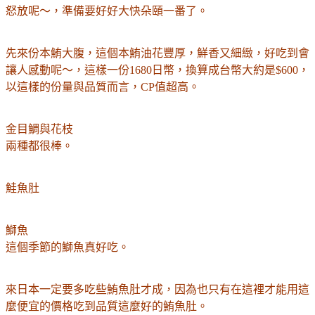
怒放呢～，準備要好好大快朵頤一番了。
先來份本鮪大腹，這個本鮪油花豐厚，鮮香
又
細緻，好吃到會
讓人感動呢～，這樣一份1680日幣，換算成台幣大約是$600，
以這樣的份量與品質而言，CP值超高。
金目鯛與花枝
兩種都很棒。
鮭魚肚
鰤魚
這個季節的鰤魚真好吃。
來日本一定要多吃些鮪魚肚才成，因為也只有在這裡才能用這
麼便宜的價格吃到品質這麼好的鮪魚肚。