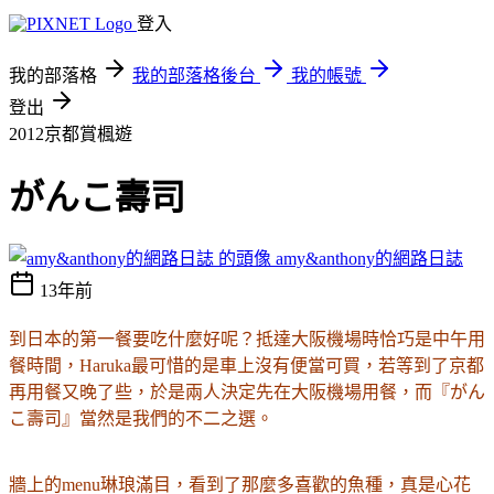
登入
我的部落格
我的部落格後台
我的帳號
登出
2012京都賞楓遊
がんこ壽司
amy&anthony的網路日誌
13年前
到日本的第一餐要吃什麼好呢？抵達大阪機場時恰巧是中午用
餐時間，Haruka最可惜的是車上沒有便當可買，若等到了京都
再用餐又晚了些，於是兩人決定先在大阪機場用餐，而
『
がん
こ壽司』當然是我們的不二之選。
牆上的menu
琳琅滿目
，看到了那麼多喜歡的魚種，真是心花