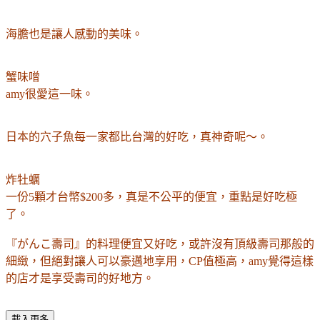
海膽也是讓人感動的美味。
蟹味噌
amy很愛這一味。
日本的穴子魚每一家都比台灣的好吃，真神奇呢～。
炸牡蠣
一份5顆才台幣$200
多
，真是不公平的便宜，重點是好吃極
了。
『
がんこ壽司』的
料理
便宜又好吃，或許沒有頂級壽司那般的
細緻，但絕對讓
人
可以豪邁
地
享
用
，CP值極高，
amy覺得這樣
的店才是享受壽司的好地方。
載入更多