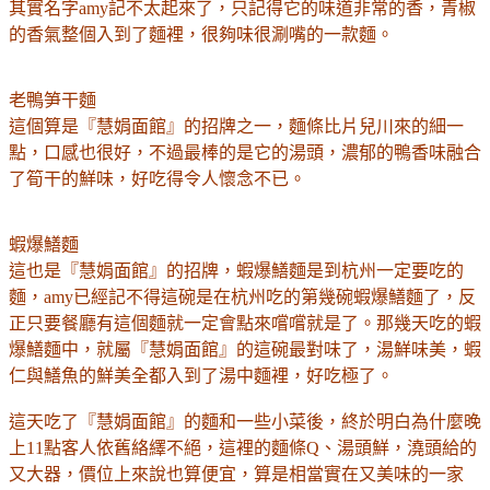
其實名字amy記不太起來了，只記得它的味道非常的香，青椒
的香氣整個入到了麵裡，很夠味很涮嘴的一款麵。
老鴨笋干麵
這個算是
『慧娟面館』的招牌之一，麵條比片兒川來的細一
點，口感也很好，不過最棒的是它的湯頭，濃郁的鴨香味融合
了筍干的鮮味，好吃得令人懷念不已。
蝦爆鱔麵
這也是
『慧娟面館』的招牌，蝦爆鱔麵是到杭州一定要吃的
麵，amy已經記不得這碗是在杭州吃的第幾碗蝦爆鱔麵了，反
正只要餐廳有這個麵就一定會點來嚐嚐就是了。那幾天吃的蝦
爆鱔麵中，就屬
『慧娟面館』的這碗最對味了，湯鮮味美，蝦
仁與鱔魚的鮮美全都入到了湯中麵裡，好吃極了。
這天吃了
『慧娟面館』的麵和一些小菜後，終於明白為什麼晚
上11點客人依舊絡繹不絕，這裡的麵條Q、湯頭鮮，澆頭給的
又大器，價位上來說也算便宜，算是相當實在又美味的一家