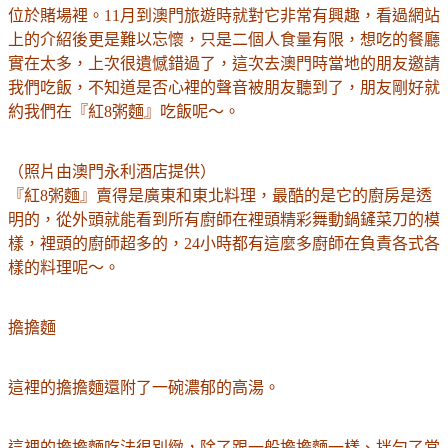
位於賭場裡。11月到澳門旅遊時就對它非常有興趣，看過網站
上的介紹後更是難以忘懷，只是二個人食量有限，想吃的餐廳
實在太多，上次很遺憾錯過了，這次去澳門時當地的朋友邀請
我們吃飯，不知道是否心裡的聲音被朋友聽到了，朋友剛好就
約我們在
『紅8粥麵』吃飯呢～
。
（照片由澳門永利酒店提供）
『紅8粥麵』賣得是廣東和東北料理，最酷的是它的廚房是透
明的，從外頭就能看到所有廚師在裡頭精彩舞動鍋鏟菜刀的模
樣，裡頭的廚師超多的，24小時都有這麼多廚師在負責各式各
樣的料理呢～。
擔擔麵
這裡的擔擔麵還附了一碗濃郁的高湯。
這裡的擔擔麵吃法很別緻，除了跟一般擔擔麵一樣、拌勻了當