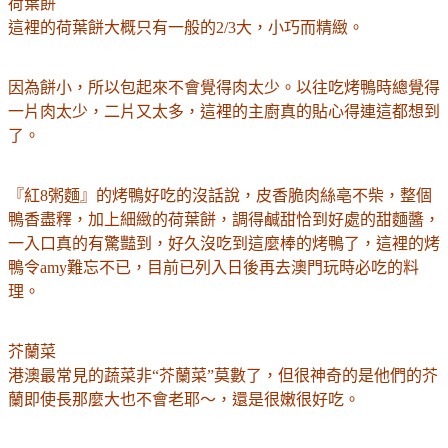
荷葉餅
這裡的荷葉餅大概只有一般的2/3大，小巧而精緻。
因為餅小，所以包起來不會覺得肉太少。以往吃烤鴨時總覺得
一片肉太少，二片又太多，這裡的主廚真的貼心得連這都想到
了。
『紅8粥麵』的烤鴨好吃的沒話說，皮香脆肉絲亳不柴，整個
鴨香盡釋，加上細緻的荷葉餅，調得鹹甜恰到好處的甜麵醬，
一入口真的有驚豔到，好久沒吃到這麼棒的烤鴨了，這裡的烤
鴨令amy難忘不已，目前已列入日後再去澳門玩時必吃的料
理。
芥蘭菜
港澳最常見的蔬菜非“芥蘭菜”莫數了，但很神奇的是他們的芥
蘭即使長那麼大也不會老耶～，還是很嫩很好吃。