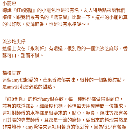
小籠包
聽說
『紅8粥麵』的小籠包也是很有名，友人特地點來讓我們
嚐嚐、跟我們最有名的
『鼎泰豐』比較一下。
這裡的小籠包真
的很好吃，皮薄餡香，也是很有水準呢～。
流沙堆尖仔
這個上次在
『永利軒』有嚐過，很別緻的一個流沙芝麻球，香
酥可口，甜而不膩。
楊枝甘露
這個amy也超愛的，芒果香濃郁美味，很棒的一個飯後甜點，
是amy到港澳必點的甜點。
『紅8粥麵』的料理amy很喜歡，每一種料理都做得很到位，
該有的味道都對，細緻度也夠，難怪每天用餐時間一位難求。
這裡對師傅的水準都是很要求的，點心、麵食、燒味等都有各
司其職的專業師傅，且都是一流的廚師，做出來的料理當然是
非常地棒，amy覺得來這裡用餐真的很划算，因為很少有餐廳