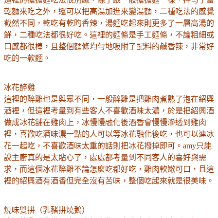
乾麵來吃之外，還可以把高湯加進來變湯麵，二種吃法的感覺
截然不同，乾吃有乾旳香辣，湯麵吃起來則更多了一層高湯的
鮮，二種吃法都很好吃。這裡的麵條是手工麵條，不論粗細或
口感都很棒，且整個麵條均勻地吸附了配料的鹹香辣，非常好
吃的一款麵。
冰花醉雞
這裡的醉雞也是與眾不同，一般醉雞是把雞肉煮熟了泡在紹興
酒裡，但這裡考量到有些客人不喜歡酒味太濃，於是把紹興酒
做成冰花舖在雞肉上，冰慢慢融化後酒香會慢慢滲透到雞肉
裡，喜歡吃酒味濃一點的人可以等冰花融化後吃，也可以連冰
花一起吃，不喜歡酒味太重的話則把冰花撥掉即可。amy只能
說主廚真的是太貼心了，處處都考量到不同客人的喜好與需
求，而這個冰花醉雞不論怎麼吃都好吃，雞肉軟嫩可口，且這
裡的紹興酒有酒香但完全沒有苦味，整個吃起來就是很美味。
燒味雙拼（乳豬拼燒鵝）