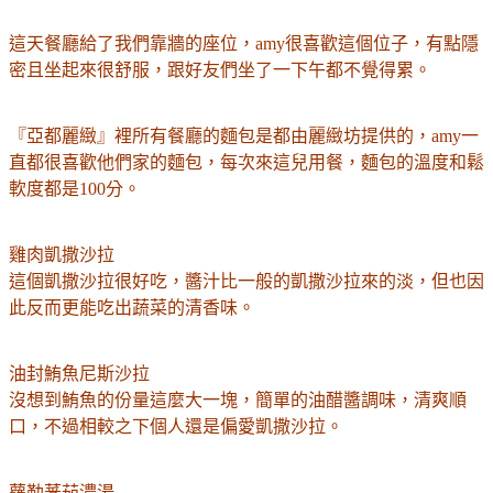
這天餐廳給了我們靠牆的座位，amy很喜歡這個位子，有點隱
密且坐起來很舒服，跟好友們坐了一下午都不覺得累。
『亞都麗緻』裡所有餐廳的麵包是都由麗緻坊提供的，amy一
直都很喜歡他們家的麵包，每次來這兒用餐，麵包的溫度和鬆
軟度都是100分。
雞肉凱撒沙拉
這個凱撒沙拉很好吃，醬汁比一般的凱撒沙拉來的淡，但也因
此反而更能吃出蔬菜的清香味。
油封鮪魚尼斯沙拉
沒想到鮪魚的份量這麼大一塊，簡單的油醋醬調味，清爽順
口，不過相較之下個人還是偏愛凱撒沙拉。
蘿勒蕃茄濃湯