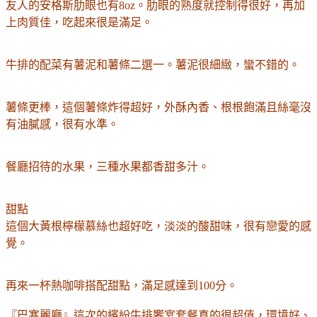
友人的安格斯肋眼也有8oz。肋眼的熟度就控制得很好，再加
上肉質佳，吃起來很是滿足。
牛排的配菜有薯泥和薯條二選一。薯泥很細緻，蠻不錯的。
薯條更棒，這個薯條炸得超好，外酥內香、根根飽滿且絲毫沒
有油膩感，很有水準。
餐廳招待的水果，三種水果都香甜多汁。
甜點
這個大黃根檸檬慕絲也超好吃，淡淡的酸甜味，很有戀愛的感
覺。
再來一杯熱咖啡搭配甜點，滿足感達到100分。
『巴塞麗廳』這次的繽紛牛排饗宴套餐真的很超值，環境好、