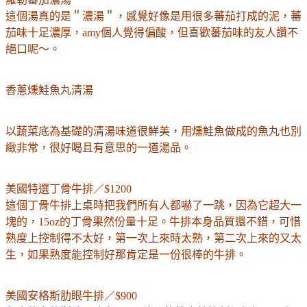
這個湯真的是＂濃湯＂，感覺好像是用很多蕃茄打成的泥，蕃
茄味十足濃厚，amy個人覺得偏酸，但喜歡蕃茄味的友人讚不
絕口呢～。
香蔥燻鮭魚丸清湯
以蔬菜底為基礎的清湯味道很鮮美，用燻鮭魚做成的魚丸也別
緻非常，很好喝且有意思的一道湯品。
美國特選丁骨牛排／$1200
這個丁骨牛排上桌時把我們所有人都嚇了一跳，因為它超大一
塊的，15oz的丁骨果然份量十足。牛排本身品質還不錯，可惜
熟度上控制得不太好，第一次上來時太熟，第二次上來的又太
生，如果熟度能控制好那肯定是一份很棒的牛排。
美國安格斯肋眼牛排／$900