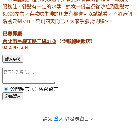
服務佳、餐點有一定的水準，這樣一份套餐從沙拉到甜點才
$1000左右，喜歡吃牛排的朋友有機會可以試試看，不過這個
活動只到7/31，只剩四天而已，大家手腳要快囉～。
巴賽麗廳
台
北市民權東路二段41號
（亞都麗緻飯店）
02-25971234
載入更多
公開留言
私密留言
發佈留言
請先
登入
以發表留言。