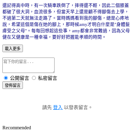
還記得高中時，有一次騎車跌倒了，摔得還不輕，因此二個膝蓋
都破了很大洞，血流很多，但當天早上還是顧不得腳傷去上學，
不過第二天就無法走路了。當時媽媽看到我的腳傷，總是心疼地
說，希望這個是傷在她的腳上，那時
候amy才明白什麼是"身體髮
膚受之父母"。每每回想起這些事，amy都會非常難過，因為父母
健在又健康是一種幸福，要好好把握能孝順的時間。
載入更多
公開留言
私密留言
發佈留言
請先
登入
以發表留言。
Recommended