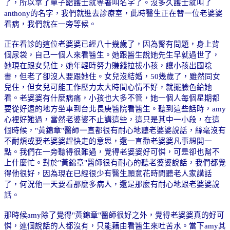
了，所以拿了單子給護士就等著叫名字了。沒多久護士就叫了
anthony
的名字，我們就進去診療室，此時醫生正在替一位老婆婆
看病，我們就在一旁等候。
正在看診的這位老婆婆已經八十幾歲了，因為腎有問題，身上背
個尿袋，自己一個人來看醫生。她跟醫生說她先生早就過世了，
她現在跟女兒住，她年輕時努力賺錢拉拔小孩，讓小孩出國唸
書，但老了卻沒人要跟她住。女兒沒結婚，
50
幾歲了，雖然同女
兒住，但女兒可能工作壓力太大時間心情不好，就擺臉色給她
看。老婆婆有什麼病痛，小孩也大多不管，她一個人每個星期都
要從好遠的地方坐車到台北長庚醫院看醫生。聽到這些話時，
amy
心裡好難過，當然老婆婆不止講這些，這只是其中一小段，在這
個時候，
"
黃錦章
"
醫師一直都很有耐心地聽老婆婆說話，絲毫沒有
不耐煩或要老婆婆趕快走的意思，還一直勸老婆婆凡事想開一
點。我們在一旁聽得很難過，覺得老婆婆好可憐，可是卻也幫不
上什麼忙。對於
"
黃錦章
"
醫師很有耐心的聽老婆婆說話，我們都覺
得他很好，因為現在已經很少有醫生願意花時間聽老人家講話
了，何況他一天要看那麼多病人，還是那麼有耐心地跟老婆婆說
話。
那時候
amy
除了覺得
"
黃錦章
"
醫師很好之外，覺得老婆婆真的好可
憐，連個說話的人都沒有，只能藉由看醫生來吐苦水。當下
amy
其