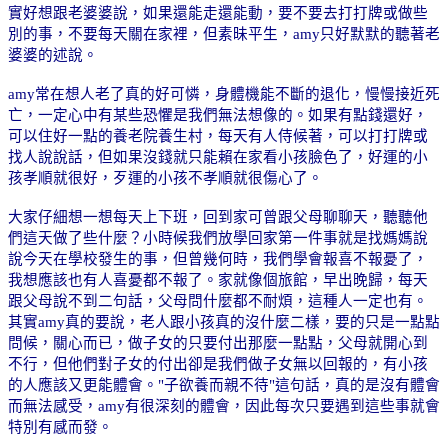
實好想跟老婆婆說，如果還能走還能動，要不要去打打牌或做些
別的事，不要每天關在家裡，但素昧平生，
amy
只好默默的聽著老
婆婆的述說。
amy
常在想人老了真的好可憐，身體機能不斷的退化，慢慢接近死
亡，一定心中有某些恐懼是我們無法想像的。如果有點錢還好，
可以住好一點的養老院養生村，每天有人侍候著，可以打打牌或
找人說說話，但如果沒錢就只能賴在家看小孩臉色了，好運的小
孩孝順就很好，歹運的小孩不孝順就很傷心了。
大家仔細想一想每天上下班，回到家可曾跟父母聊聊天，聽聽他
們這天做了些什麼？小時候我們放學回家第一件事就是找媽媽說
說今天在學校發生的事，但曾幾何時，我們學會報喜不報憂了，
我想應該也有人喜憂都不報了。家就像個旅館，早出晚歸，每天
跟父母說不到二句話，父母問什麼都不耐煩，這種人一定也有。
其實
amy
真的要說，老人跟小孩真的沒什麼二樣，要的只是一點點
問候，關心而已，做子女的只要付出那麼一點點，父母就開心到
不行，但他們對子女的付出卻是我們做子女無以回報的，有小孩
的人應該又更能體會。
"
子欲養而親不待
"
這句話，真的是沒有體會
而無法感
受，
amy
有很深刻的體會，因此每次只要遇到這些事就會
特別有感而發。