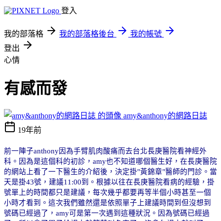
登入
我的部落格
我的部落格後台
我的帳號
登出
心情
有感而發
amy&anthony的網路日誌
19年前
前一陣子
anthony
因為手臂肌肉酸痛而去台北長庚醫院看神經外
科。因為是這個科的初診，
amy
也不知道哪個醫生好，在長庚醫院
的網站上看了一下醫生的介紹後，決定掛
"
黃錦章
"
醫師的門診。當
天是掛
43
號，建議
11:00
到。根據以往在長庚醫院看病的經驗，掛
號單上的時間都只是建議，每次幾乎都要再等半個小時甚至一個
小時才看到。這次我們雖然還是依照單子上建議時間到但沒想到
號碼已經過了，
amy
可是第一次遇到這種狀況。因為號碼已經過