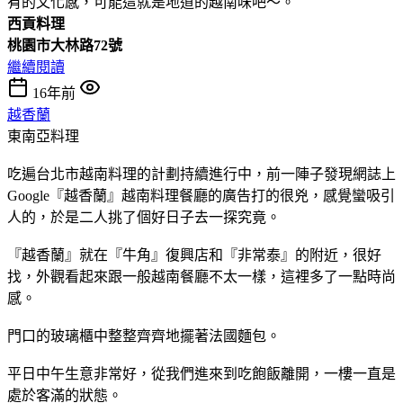
有的文化感，可能這就是地道的越南味吧～。
西貢料理
桃園市大林路72號
繼續閱讀
16年前
越香蘭
東南亞料理
吃遍台北市越南料理的計劃持續進行中，前一陣子發現網誌上
Google『越香蘭』越南料理餐廳的廣告打的很兇，感覺蠻吸引
人的，於是二人挑了個好日子去一探究竟。
『越香蘭』就在『牛角』復興店和『非常泰』的附近，很好
找，外觀看起來跟一般越南餐廳不太一樣，這裡多了一點時尚
感。
門口的玻璃櫃中整整齊齊地擺著法國麵包。
平日中午生意非常好，從我們進來到吃飽飯離開，一樓一直是
處於客滿的狀態。