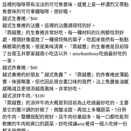
這裡的咖啡帶有淡淡的可可焦香味，感覺上是一杯濃烈又帶點
焦香味的可可拿鐵咖啡，很好喝。
越式生春捲／$60
越式生春捲的沾醬。這裡的沾醬調得特別好。
『鼎越豐』的生春捲非常好吃，每一種材料的比例都恰到好
處，裡頭好像還放了一種很特殊的葉子，吃起來竟然有一點點
檳榔葉的香氣，很是美味清爽。『鼎越豐』的生春捲是目前除
了台南玉井那家越南小吃店以外，amy&anthony吃過最好吃的
一家。
越式炸春捲／$60
越式春捲的好朋友＂越式魚露＂。『鼎越豐』的炸春捲皮薄餡
豐，味道略重，但也因此很合重口味的我們，沾上魚露後油膩
感略減且更增添越南風味，非常好吃。
越式涼拌牛肉／$100
『鼎越豐』的涼拌牛肉大概是到目前為止吃過最好吃的，主要
是它的醬汁調的好極了，微酸淡甜，再加上多種蔬菜，5分熟
的牛肉，整體搭配的很好，且牛肉份量超多，每一口都吃能到
軟嫩的牛肉和爽口的蔬菜，好吃得讓amy覺得一個人吃掉一份
都不是問題。