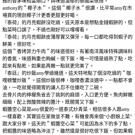
雅的香茅味相當順口，與味道濃郁的泰國菜很搭。
anthony的＂椰子水＂。這個＂椰子水＂很讚，比平常amy在市
場買的現剖椰子汁更香更甜更好喝。
『泰荷』的月亮蝦餅沒吃過，這天原本是想點金錢蝦餅的，但
點菜時口誤了，不過也剛好可以嚐嚐看。
『泰荷』的月亮蝦餅皮薄厚實又彈牙，每一口都吃得到蝦子的
鮮美，很好吃。
這個＂香烤菲力牛肉＂的味道很好，有著南洋風味特殊調味料
的香氣，味道夠重也夠鹹，很下飯，唯一可惜是過熟了點，吃
起來有點乾，如果能再嫩一點就更完美了。
『泰廷』的炒飯amy學過幾道，這天特地點了個沒吃過的＂咖
哩螃蟹炒飯＂。這個炒飯很棒，咖哩香濃淡適中，一點都不會
油，一吃就覺得開胃的讓人忍不住連吃了二碗。
去骨片肉的檸檬魚省去了挑刺的麻煩，入口更方便。魚肉鮮嫩
細緻，配上微酸微辣的醬汁，既開胃又下飯。
蝦醬空心菜是amy很愛的一道泰式炒青菜，相信很多人跟amy
一樣喜歡，其實這在家做並不難，有機會再來個“小廚娘上菜”
跟大家分享。這天的＂蝦醬空心菜＂可能因為水下的多了點，
把蝦醬的味道略為沖淡了，雖然還是很好吃很下飯，但如果蝦