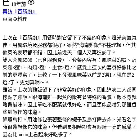
18年前
再訪『百勝廚』
東南亞料理
上次在『百勝廚』用餐時對它留下了不錯的印象。燈光美氣氛
佳，用餐環境及服務都很好，雖然”海南雞飯”不甚理想，但其
他菜的表現都不錯，因此前幾天二個人又再造訪了。
雙人套餐$588（已含服務費）。套餐內容有：風味菜2選2、蔬
菜類3選1、肉類3選1、主食2選2。感覺上這次的套餐好像比之
前的更豐富了，比較了一下發現風味菜以前是2選1，現在是2
選2了，更划算呢～。
雞飯。上次的雞飯留下了非常美好的印象，因此這次二人都同
樣點了雞飯。跟海南雞一起蒸的飯有著特殊的香氣，飯本身就
略帶鹹味，因此單吃不配菜就很好吃，而且更能品嚐到那雞香
滲到飯裡的味道。
鮮蝦烏打。用油條包裹著整條的蝦子及烏打醬去炸，光看名字
時很難想像它的味道，但看到長相時卻會有眼睛一亮的感覺，
因為比menu上看起來好吃多了。