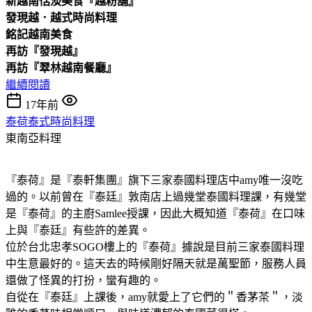
新越南恬淡美食『越粉舖』
發現越．越式時尚料理
銘記越南美食
再訪『發現越』
再訪『翠林越南餐廳』
繼續閱讀
17年前
泰荷泰式時尚料理
東南亞料理
『泰荷』是『泰軒集團』旗下三家泰國料理店中amy唯一沒吃
過的。以前曾在『泰廷』敦南店上過幾堂泰國料理課，有幾堂
是『泰荷』的主廚Samlee授課，因此大概知道『泰荷』在口味
上與『泰廷』有些許的差異。
位於台北忠孝SOGO樓上的『泰荷』據說是目前三家泰國料理
中生意最好的。這天去的時候剛好隔天就是萬聖節，服務人員
還做了怪異的打扮，蠻有趣的。
自從在『泰廷』上課後，amy就愛上了它們的＂香茅茶＂，淡