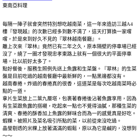
東南亞料理
每隔一陣子就會突然特別想吃越南菜，這一年來造訪三越A4
樓『發現越』的次數已經多到數不清了，這天打算換一家嚐
嚐，於是來到好久不見的『翠林越南餐廳』。
離上次來『翠林』竟然已有二年之久，原本隔壁的停車場已經
沒了，繞了一圈才發現忠孝東路上就有一個很大的平面停車
場，比以前好太多了。
點好餐後，服務生照例先送上魚露和生菜盤。『翠林』的生菜
盤是目前吃過的越南餐廳中最新鮮的，一點黑邊都沒有。
越南春捲。炸過的春捲真的很香，這道菜是每次吃越南菜時必
點的一道。
拿片生菜放上二葉九層塔，包裹著春捲後沾著魚露享用，因為
有生菜跟魚露的搭襯，吃起來一點也不覺得油膩，那種生菜的
清爽、春捲的酥香加上魚露的鮮味合而為一的感覺真是好吃。
蝦粿。被照片及菜名吸引所點的菜，以前從來沒吃過。
晶瑩剔透的米粿上放著滿滿的蝦鬆，原以為它是鹹的，沒想到
～～