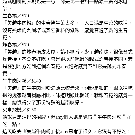
越式咖啡的表現也是一樣，像是比一般甜一點濃一點的冰咖
啡。
生春捲／$70
『美越牛肉粉』的生春捲生菜太多，一入口滿是生菜的味道，
沒有熟悉的九層塔或其它香料的滋味，感覺普通了點的生春
捲。
炸春捲／$70
『美越』的炸春捲皮太厚，餡不夠香，少了越南味，很像台式
炸春捲，不會不好吃，只是跟以前吃過的越式炸春捲不同，若
是在別地方吃到這個炸春捲amy絕對感覺不到它是越式炸春
捲。
生牛肉河粉／$140
『美越』的生牛肉河粉湯頭比較清淡，河粉是細的，跟以往吃
過的幾家越南餐廳相比，味道明顯比較淡，就跟春捲的感覺一
樣，總覺得少了那份特殊的越南味兒。
火車飛機／$150
聽說這是這裡的招牌，但amy個人還是覺得＂生牛肉河粉＂好
吃一點。
這天吃完『美越牛肉粉』後amy思考了很久，它沒有不好吃，