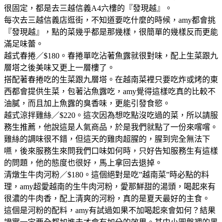
很固定，都是去三越信義A4六樓的『發現越』。
每次去三越信義店逛街，不知道要吃什麼的時候，amy都會挑
『發現越』，點的菜幾乎都是那幾樣，很簡單的幾樣反而更能
滿足味蕾。
越式春捲／$180。春捲單吃沾著魚露就很對味，配上生菜跟九
層塔之後美味又更上一層樓了。
搭配著春捲吃的生菜跟九層塔。在越南菜裡只要吃炸或烤的東
西都會提供生菜，包著沾魚露吃，amy覺得這樣吃真的比較不
油膩，而且加上魚露的臭香味，更能引發食慾。
越式涼拌雞絲／$220。這次因為想吃點沒吃過的菜，所以請服
務生推薦，他說這是人氣商品，於是我們就點了一份來嚐嚐。
雞絲的調味很不錯，但這天的雞肉超腥的，腥到完全無法下
嚥，後來服務生來問我們口味如何時，只好告知服務生有這樣
的問題，他的態度也很好，馬上拿回去退掉。
清燉生牛肉河粉／$180。這個絕對是吃”越南菜”時必點的料
理，amy超愛越南的生牛肉河粉，愛那鮮甜的湯頭，喝起來有
很濃的牛肉香，配上清爽的河粉，真的是夏天最好的主食。
這個是河粉的配料，amy有試過如果不加喝起來會如何？結果