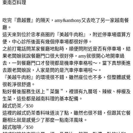
東南亞料理
吃完『鼎越豐』的隔天，amy&anthony又去吃了另一家越南餐
廳。
這天來到位於忠孝商圈的『美越牛肉粉』，附近停車場還算方
便，中心診所後面有幾個停車場都很好停。
之前打電話問某家餐廳地點時，順便問附近是否有停車場，結
果老闆娘就說餐廳門口很大很好停，amy就很開心地開車過
去，一到餐廳門口才發現都是機車停車格啦～，當下真想衝進
去跟老闆娘說，人家是問的是汽車停車場啦～。
『美越牛肉粉』的環境很不錯，雖然座位也不多，但整體感覺
很乾淨很舒適。
點好餐後服務生送上＂菜盤＂，裡頭有九層塔、辣椒、檸檬及
生菜，這些都是越南料理的基本配備。
越式奶茶／$50
這裡的越式奶茶香料味道淡了點，雖然也很不錯，但跟其它餐
廳相比就是感覺少了那麼一點南洋風味。
越式咖啡／$50