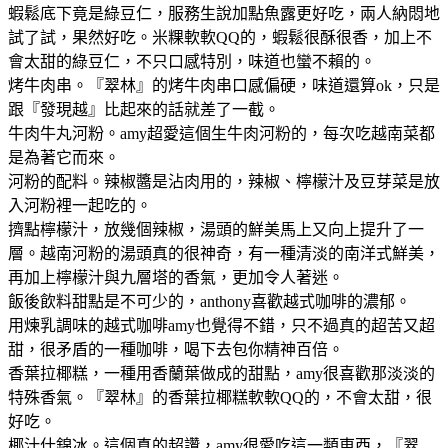
蝦鬆底下竟是綠豆仁，服務生說加點魚露更好吃，兩人納悶地
試了試，果然好吃。米粿軟軟QQ的，蝦鬆很酥很香，加上不
會太甜的綠豆仁，不只口感特別，味道也蠻不賴的。
烤牛肉串。『翠林』的烤牛肉串口感偏硬，味道還算ok，只是
跟『發現越』比起來的話就差了一截。
牛肉牛丸河粉。amy超愛這個生牛肉河粉的，每次吃越南菜都
是為著它而來。
河粉的配料。辣椒醬是沾肉用的，辣椒、檸檬汁及豆芽菜是放
入河粉裡一起吃的。
擠點檸檬汁，放幾個辣椒，湯頭的鮮美馬上又向上提升了一
層。越南河粉的湯頭真的很神奇，有一種清淡的南洋式鮮美，
再加上檸檬汁與九層塔的香氣，更加令人著迷。
飯後飲料甜點是不可少的，anthony喜歡越式咖啡的濃郁。
用煉乳調味的越式咖啡amy也覺得不錯，只不過真的超苦又超
甜，很矛盾的一種咖啡，喝下去包你精神百倍。
香葉拉椰糕，一種用香蘭葉做成的甜點，amy很喜歡那淡淡的
特殊香氣。『翠林』的香葉拉椰糕軟軟QQ的，不會太甜，很
好吃。
椰汁什錦冰。這個真的超讚，amy很愛吃這一類東西，『翠