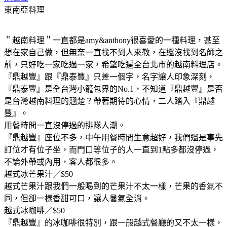
東南亞料理
＂越南料理＂一直都是amy&anthony很喜愛的一種料理，甚至
想在家自己做，但無奈一直找不到人來教，在還沒找到名師之
前，只好吃一家吃過一家，希望吃遍全台北市的越南料理店。
『鼎越豐』跟『鼎泰豐』只差一個字，名字讓人印象深刻，
『鼎泰豐』是全台灣小籠包界的No.1，不知道『鼎越豐』是否
是台灣越南料理的翹楚？帶著期待的心情，二人踏入『鼎越
豐』。
用餐時間一直沒停過的排隊人潮。
『鼎越豐』座位不多，中午用餐時間生意超好，我們還是事先
訂位才有位子坐，而門口等位子的人一直到1點多都沒停過，
不論外帶或內用，客人都很多。
越式冰芒果汁／$50
越式芒果汁跟我們一般喝到的芒果汁不太一樣，芒果的香氣不
同，但卻一樣香甜可口，讓人暑氣全消。
越式冰咖啡／$50
『鼎越豐』的冰咖啡很特別，跟一般越式餐廳的又不太一樣，