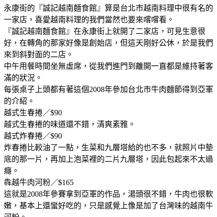
永康街的『誠記越南麵食館』算是台北市越南料理中很有名的
一家店，喜愛越南料理的我們當然也要來嚐嚐看。
『誠記越南麵食館』在永康街上就開了二家店，可見生意很
好，在轉角的那家好像是創始店，但這天剛好公休，於是我們
來到斜對面的二店。
中午用餐時間坐無虛席，從我們進門到離開一直都是維持著客
滿的狀況。
每張桌子上頭都有著這個2008年參加台北市牛肉麵節得到亞軍
的介紹。
越式生春捲／$90
越式生春捲的味道還不錯，清爽素雅。
越式炸春捲／$90
炸春捲比較油了一點，生菜和九層塔給的也不多，就照片中墊
底的那一片，再加上泡菜裡的二片九層塔，因此包起來不太過
癮。
犇越牛肉河粉／$165
這就是2008年參賽拿到亞軍的作品，湯頭很不錯，牛肉也很軟
嫩，基本上還蠻好吃的，只是感覺上像是加了台灣味的越南牛