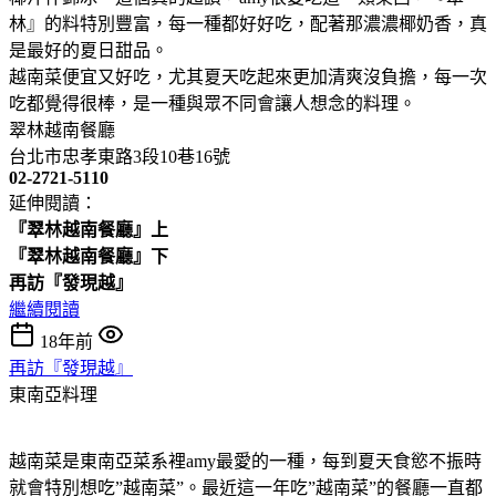
林』的料特別豐富，每一種都好好吃，配著那濃濃椰奶香，真
是最好的夏日甜品。
越南菜便宜又好吃，尤其夏天吃起來更加清爽沒負擔，每一次
吃都覺得很棒，是一種與眾不同會讓人想念的料理。
翠林越南餐廳
台北市忠孝東路3段10巷16號
02-2721-5110
延伸閱讀：
『翠林越南餐廳』上
『翠林越南餐廳』下
再訪『發現越』
繼續閱讀
18年前
再訪『發現越』
東南亞料理
越南菜是東南亞菜系裡amy最愛的一種，每到夏天食慾不振時
就會特別想吃”越南菜”。最近這一年吃”越南菜”的餐廳一直都