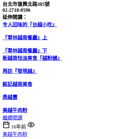
台北市復興北路305號
02-2718-0596
延伸閱讀：
令人回味的『台越小吃』
『翠林越南餐廳』上
『翠林越南餐廳』下
新越南恬淡美食『越粉舖』
再訪『發現越』
銘記越南美食
鼎越豐
美越牛肉粉
繼續閱讀
16年前
美越牛肉粉