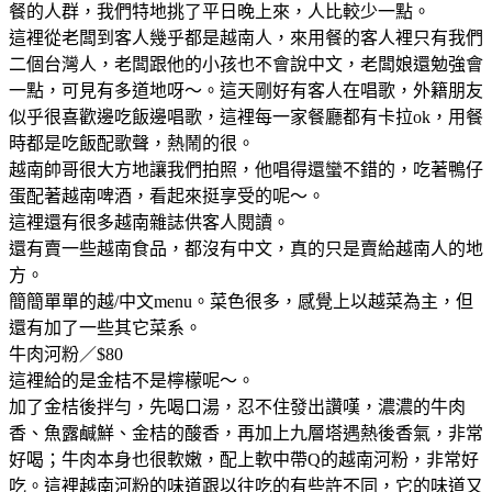
餐的人群，我們特地挑了平日晚上來，人比較少一點。
這裡從老闆到客人幾乎都是越南人，來用餐的客人裡只有我們
二個台灣人，老闆跟他的小孩也不會說中文，老闆娘還勉強會
一點，可見有多道地呀～。這天剛好有客人在唱歌，外籍朋友
似乎很喜歡邊吃飯邊唱歌，這裡每一家餐廳都有卡拉ok，用餐
時都是吃飯配歌聲，熱鬧的很。
越南帥哥很大方地讓我們拍照，他唱得還蠻不錯的，吃著鴨仔
蛋配著越南啤酒，看起來挺享受的呢～。
這裡還有很多越南雜誌供客人閱讀。
還有賣一些越南食品，都沒有中文，真的只是賣給越南人的地
方。
簡簡單單的越/中文menu。菜色很多，感覺上以越菜為主，但
還有加了一些其它菜系。
牛肉河粉／$80
這裡給的是金桔不是檸檬呢～。
加了金桔後拌勻，先喝口湯，忍不住發出讚嘆，濃濃的牛肉
香、魚露鹹鮮、金桔的酸香，再加上九層塔遇熱後香氣，非常
好喝；牛肉本身也很軟嫩，配上軟中帶Q的越南河粉，非常好
吃。這裡越南河粉的味道跟以往吃的有些許不同，它的味道又