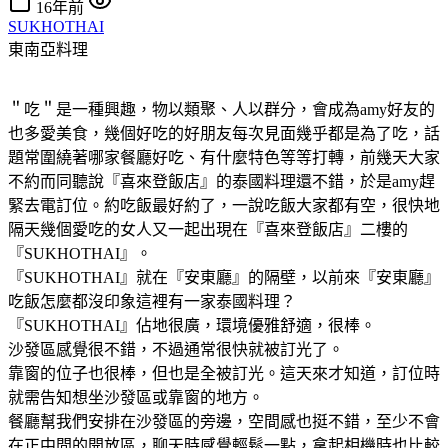
16年前
SUKHOTHAI
東南亞料理
＂吃＂是一種興趣，物以類聚、人以群分，會成為amy好友的
也多愛美食，幾個好吃的好朋友每次見面幾乎都是為了吃，話
題常圍繞著哪家餐廳好吃、有什麼特色等等打轉，前幾天大家
不約而同聽說『喜來登飯店』的泰國料理還不錯，於是amy趕
緊去電訂位。約吃飯最好約了，一說吃飯大家都有空，很快地
隔天幾個愛吃的女人又一起出現在『喜來登飯店』二樓的
『SUKHOTHAI』。
『SUKHOTHAI』就在『安東廳』的隔壁，以前來『安東廳』
吃飯怎麼都沒印象這裡有一家泰國料理？
『SUKHOTHAI』佔地很廣，環境優雅舒適，很棒。
沙發區感覺很不錯，不過通常很快就被訂光了。
靠窗的位子也很棒，但也是全被訂光。這天來才知道，訂位時
就需告知想坐沙發區或靠窗的地方。
餐廳幫我們安排在沙發區的旁邊，空間感也挺不錯，至少不會
在正中間的開放區，聊天時感覺輕鬆一點，拿起相機時也比較