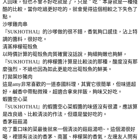
人回味，但也不會不好吃就是了，只是＂吃＂本身就是一種殘
酷的比較，當你吃過更好吃的，就會覺得這個相較之下失色了
點。
沙嗲雞肉串
『SUKHOTHAI』的沙嗲做的很不錯，香氣夠口感佳，沾上特
調的醬料，很好吃。
清蒸檸檬筍殼魚
以時價計算的筍殼魚肉質確實沒話說，夠細夠嫩也夠鮮，
『SUKHOTHAI』的檸檬醬汁算是比較淡的那種，酸度沒有那
麼強烈，不過也因為如此更能吃出筍殼魚的鮮美。
打拋葉炒豬肉
這是amy非常喜歡的一道泰國料理，其實它很簡單，但味道超
好，鹹香中帶點微辣，超適合拿來拌飯，夠味又好吃。
蝦醬空心菜
『SUKHOTHAI』的蝦醬空心菜蝦醬的味道沒有很濃，應該算
是改良過、比較清淡的作法，但還是蠻好吃的。
香茅菇菇湯
吃了重口味的菜最後就來一個清淡的菇菇湯吧~。這個湯很好
喝，裡頭有淡淡的香茅、南薑、檸檬葉的香氣，左邊友人問有