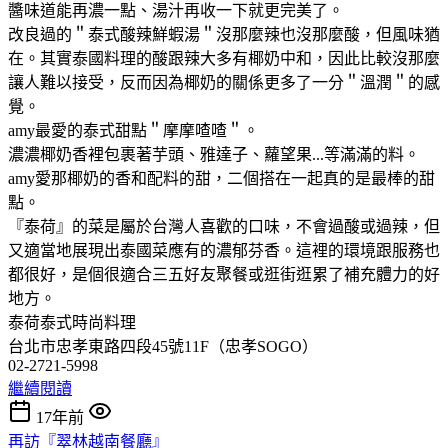
醬味道能再濃一點、湯汁再收一下就更完美了。
改良過的＂泰式酸辣鮮蝦湯＂沒那麼辣也沒那麼酸，但風味猶
在。其實泰國料理的酸跟辣大多有椰奶中和，因此比較沒那麼
讓人難以接受，反而因為椰奶的關係更多了一分＂溫潤＂的感
覺。
amy最愛的泰式甜點＂摩摩喳喳＂。
濃濃椰奶香裡包裹著芋頭、雅達子、蘿望果...等滿滿的料。
amy愛那椰奶的香和配料的甜，二個搭在一起真的是最棒的甜
點。
『泰荷』的菜是屬於台灣人喜歡的口味，不會過酸或過辣，但
又適當地展現出泰國菜應有的濃郁芬香。這裡的環境跟服務也
都很好，是個很適合三五好友聚餐或逛街逛累了補充體力的好
地方。
泰荷泰式時尚料理
台北市忠孝東路四段45號11F（忠孝SOGO）
02-2721-5998
繼續閱讀
17年前
再訪『翠林越南餐廳』