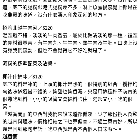
道，底下的腸粉跟港式腸粉差不多，淋上魚露後感覺上都是在
吃魚露的味道，沒有什麼讓人印象深刻的地方。
招牌北越牛肉河／$220
湯頭還不錯，淡淡的牛肉香氣，屬於比較清淡的那一種，裡頭
的食材很豐富，有牛肉丸、生牛肉、熟牛肉及牛肚。口味上沒
有讓我們感動，但也不會覺得它不好吃就是了。
河粉的標準配菜及沾醬。
椰汁什錦冰／$120
底下的料是冰的，上頭的椰汁是熱的，很特別的組合，攪拌均
勻後味道還蠻不錯的，夠甜也夠香濃，只是用這種杯子裝真的
很難吃到料，小小的吸管又會被料卡住，湯匙又小，吃的很
累。
『越香蘭』的東西對我們來說味道都偏淡，少了那份挑人食慾
的越南料理味，價格相較之下也算偏高，不過生意真好，所以
還是回到那句老話，吃東西就是合不合個人口味囉～。
越香蘭