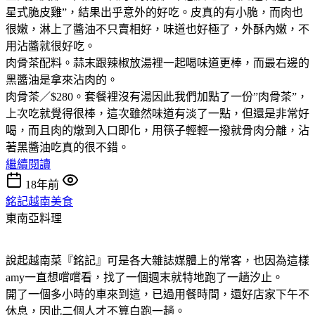
星式脆皮雞”，結果出乎意外的好吃。皮真的有小脆，而肉也
很嫩，淋上了醬油不只賣相好，味道也好極了，外酥內嫩，不
用沾醬就很好吃。
肉骨茶配料。蒜末跟辣椒放湯裡一起喝味道更棒，而最右邊的
黑醬油是拿來沾肉的。
肉骨茶／$280。套餐裡沒有湯因此我們加點了一份”肉骨茶”，
上次吃就覺得很棒，這次雖然味道有淡了一點，但還是非常好
喝，而且肉的燉到入口即化，用筷子輕輕一撥就骨肉分離，沾
著黑醬油吃真的很不錯。
繼續閱讀
18年前
銘記越南美食
東南亞料理
說起越南菜『銘記』可是各大雜誌媒體上的常客，也因為這樣
amy一直想嚐嚐看，找了一個週末就特地跑了一趟汐止。
開了一個多小時的車來到這，已過用餐時間，還好店家下午不
休息，因此二個人才不算白跑一趟。