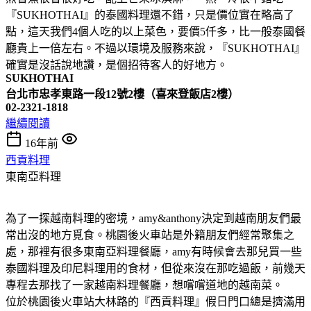
『SUKHOTHAI』的泰國料理還不錯，只是價位實在略高了
點，這天我們4個人吃的以上菜色，要價5仟多，比一般泰國餐
廳貴上一倍左右。不過以環境及服務來說，『SUKHOTHAI』
確實是沒話說地讚，是個招待客人的好地方。
SUKHOTHAI
台北市忠孝東路一段12號2樓（喜來登飯店2樓）
02-2321-1818
繼續閱讀
16年前
西貢料理
東南亞料理
為了一探越南料理的密境，amy&anthony決定到越南朋友們最
常出沒的地方覓食。桃園後火車站是外籍朋友們經常聚集之
處，那裡有很多東南亞料理餐廳，amy有時候會去那兒買一些
泰國料理及印尼料理用的食材，但從來沒在那吃過飯，前幾天
專程去那找了一家越南料理餐廳，想嚐嚐道地的越南菜。
位於桃園後火車站大林路的『西貢料理』假日門口總是擠滿用