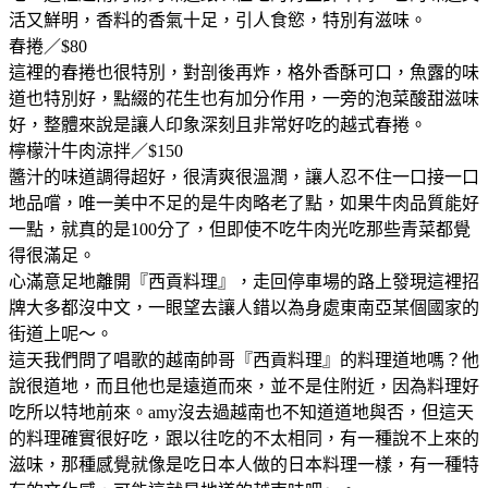
活又鮮明，香料的香氣十足，引人食慾，特別有滋味。
春捲／$80
這裡的春捲也很特別，對剖後再炸，格外香酥可口，魚露的味
道也特別好，點綴的花生也有加分作用，一旁的泡菜酸甜滋味
好，整體來說是讓人印象深刻且非常好吃的越式春捲。
檸檬汁牛肉涼拌／$150
醬汁的味道調得超好，很清爽很溫潤，讓人忍不住一口接一口
地品嚐，唯一美中不足的是牛肉略老了點，如果牛肉品質能好
一點，就真的是100分了，但即使不吃牛肉光吃那些青菜都覺
得很滿足。
心滿意足地離開『西貢料理』，走回停車場的路上發現這裡招
牌大多都沒中文，一眼望去讓人錯以為身處東南亞某個國家的
街道上呢～。
這天我們問了唱歌的越南帥哥『西貢料理』的料理道地嗎？他
說很道地，而且他也是遠道而來，並不是住附近，因為料理好
吃所以特地前來。amy沒去過越南也不知道道地與否，但這天
的料理確實很好吃，跟以往吃的不太相同，有一種說不上來的
滋味，那種感覺就像是吃日本人做的日本料理一樣，有一種特