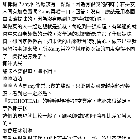
加椰糖？amy回答應該有一點點，因為有很淡的甜味；右邊友
人問有加魚露嗎？amy再嚐一口，回答：沒有，應該是用泰國
白醬油提味的，因為沒有喝到魚露特殊的鮮味。
學做菜的人一起吃飯就是這樣，每吃到一道料理，有學過的就
會拿來跟老師做的比較，沒學過的就開始想它加了什麼調味
料、想回家做做看，如果做的出來就會特別開心，做不出來就
會想請老師來教，所以amy常說學料理後吃飯的角度變得不同
了，變得更有趣了。
椰汁紫米
甜味不會很重，還不錯。
嚤嚤喳喳
嚤嚤喳喳是amy非常喜歡的甜點，只要到泰國或越南料理餐
廳，看到它一定必點。
『SUKHOTHAI』的嚤嚤喳喳料非常豐富，吃起來很滿足。
芋香椰子糕
這個的表現就比較一般了，跟老師做的椰子糕相比差異蠻大
的。
煎香蕉冰淇淋
煎香蕉很香很好吃，配上芒果冰淇淋，一熱一冷很不錯吃。