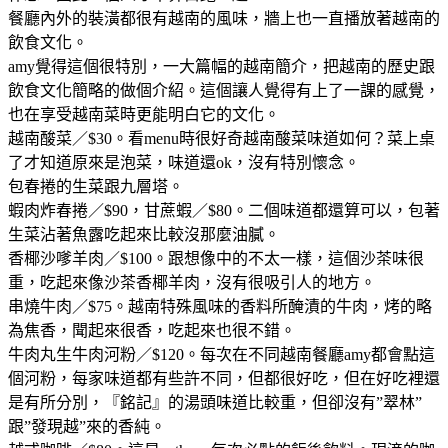
餐廳內外的裝潢都很有越南的風味，牆上也一直播放著越南的
飲食文化。
amy覺得這個很特別，一大篇幅的越南簡介，把越南的歷史跟
飲食文化簡略的做個介紹。這個讓人覺得有上了一課的感覺，
也在享受越南菜時更能明白它的文化。
越南酸菜／$30。看menu時很好奇越南酸菜味道如何？菜上桌
了才知道原來是泡菜，味道還ok，沒有特別懷念。
包春捲的生菜跟九層塔。
蝦肉炸春捲／$90，甘蔗蝦／$80。二個味道都還算可以，包著
生菜沾著魚露吃起來比較沒那麼油膩。
香椰沙嗲羊肉／$100。跟想像中的不太一樣，這個沙茶味很
重，吃起來像沙茶香椰羊肉，沒有很吸引人的地方。
串燒牛肉／$75。越南特殊風味的香料所醃漬的牛肉，烤的略
為焦香，聞起來很香，吃起來也很不錯。
牛肉丸生牛肉河粉／$120。每次在不同越南餐廳amy都會點這
個河粉，每家味道都有些許不同，但都很好吃，但在好吃裡還
是有所分別，『銘記』的湯頭味道比較重，但卻沒有”翠林”
跟”發現越”來的香純。