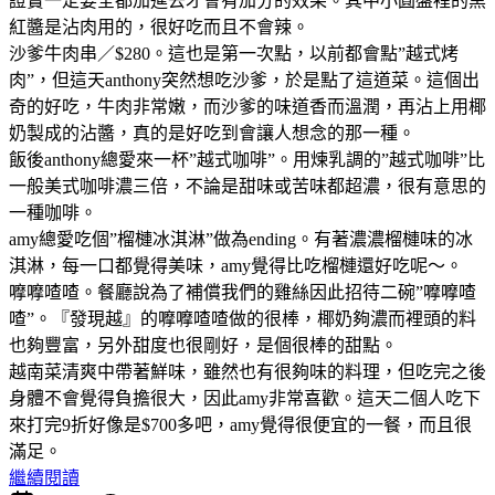
證實一定要全都加進去才會有加分的效果。其中小圓盤裡的黑
紅醬是沾肉用的，很好吃而且不會辣。
沙爹牛肉串／$280。這也是第一次點，以前都會點”越式烤
肉”，但這天anthony突然想吃沙爹，於是點了這道菜。這個出
奇的好吃，牛肉非常嫩，而沙爹的味道香而溫潤，再沾上用椰
奶製成的沾醬，真的是好吃到會讓人想念的那一種。
飯後anthony總愛來一杯”越式咖啡”。用煉乳調的”越式咖啡”比
一般美式咖啡濃三倍，不論是甜味或苦味都超濃，很有意思的
一種咖啡。
amy總愛吃個”榴槤冰淇淋”做為ending。有著濃濃榴槤味的冰
淇淋，每一口都覺得美味，amy覺得比吃榴槤還好吃呢～。
嚤嚤喳喳。餐廳說為了補償我們的雞絲因此招待二碗”嚤嚤喳
喳”。『發現越』的嚤嚤喳喳做的很棒，椰奶夠濃而裡頭的料
也夠豐富，另外甜度也很剛好，是個很棒的甜點。
越南菜清爽中帶著鮮味，雖然也有很夠味的料理，但吃完之後
身體不會覺得負擔很大，因此amy非常喜歡。這天二個人吃下
來打完9折好像是$700多吧，amy覺得很便宜的一餐，而且很
滿足。
繼續閱讀