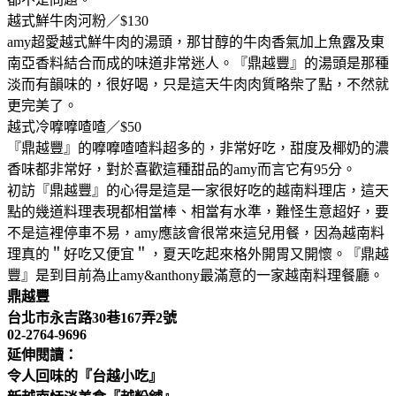
越式鮮牛肉河粉／$130
amy超愛越式鮮牛肉的湯頭，那甘醇的牛肉香氣加上魚露及東
南亞香料結合而成的味道非常迷人。『鼎越豐』的湯頭是那種
淡而有韻味的，很好喝，只是這天牛肉肉質略柴了點，不然就
更完美了。
越式冷嚤嚤喳喳／$50
『鼎越豐』的嚤嚤喳喳料超多的，非常好吃，甜度及椰奶的濃
香味都非常好，對於喜歡這種甜品的amy而言它有95分。
初訪『鼎越豐』的心得是這是一家很好吃的越南料理店，這天
點的幾道料理表現都相當棒、相當有水準，難怪生意超好，要
不是這裡停車不易，amy應該會很常來這兒用餐，因為越南料
理真的＂好吃又便宜＂，夏天吃起來格外開胃又開懷。『鼎越
豐』是到目前為止amy&anthony最滿意的一家越南料理餐廳。
鼎越豐
台北市永吉路30巷167弄2號
02-2764-9696
延伸閱讀：
令人回味的『台越小吃』