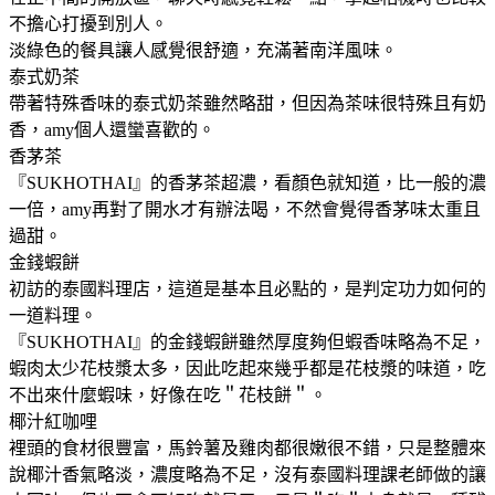
不擔心打擾到別人。
淡綠色的餐具讓人感覺很舒適，充滿著南洋風味。
泰式奶茶
帶著特殊香味的泰式奶茶雖然略甜，但因為茶味很特殊且有奶
香，amy個人還蠻喜歡的。
香茅茶
『SUKHOTHAI』的香茅茶超濃，看顏色就知道，比一般的濃
一倍，amy再對了開水才有辦法喝，不然會覺得香茅味太重且
過甜。
金錢蝦餅
初訪的泰國料理店，這道是基本且必點的，是判定功力如何的
一道料理。
『SUKHOTHAI』的金錢蝦餅雖然厚度夠但蝦香味略為不足，
蝦肉太少花枝漿太多，因此吃起來幾乎都是花枝漿的味道，吃
不出來什麼蝦味，好像在吃＂花枝餅＂。
椰汁紅咖哩
裡頭的食材很豐富，馬鈴薯及雞肉都很嫩很不錯，只是整體來
說椰汁香氣略淡，濃度略為不足，沒有泰國料理課老師做的讓