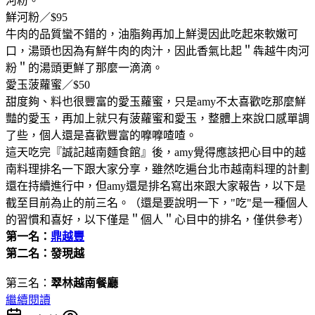
河粉。
鮮河粉／$95
牛肉的品質蠻不錯的，油脂夠再加上鮮燙因此吃起來軟嫩可
口，湯頭也因為有鮮牛肉的肉汁，因此香氣比起＂犇越牛肉河
粉＂的湯頭更鮮了那麼一滴滴。
愛玉菠蘿蜜／$50
甜度夠、料也很豐富的愛玉蘿蜜，只是amy不太喜歡吃那麼鮮
豔的愛玉，再加上就只有菠蘿蜜和愛玉，整體上來說口感單調
了些，個人還是喜歡豐富的嚤嚤喳喳。
這天吃完『誠記越南麵食館』後，amy覺得應該把心目中的越
南料理排名一下跟大家分享，雖然吃遍台北市越南料理的計劃
還在持續進行中，但amy還是排名寫出來跟大家報告，以下是
截至目前為止的前三名。（還是要說明一下，"吃"是一種個人
的習慣和喜好，以下僅是＂個人＂心目中的排名，僅供參考）
第一名：
鼎越豐
第二名：
發現越
第三名：
翠林越南餐廳
繼續閱讀