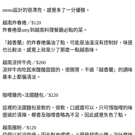
menu設計的很漂亮，感覺多了一分優雅。
越南炸春捲／$120
炸春捲是amy到越南料理餐廳必點的菜。
『越香蘭』的炸春捲偏油了點，可能是油溫沒有控制好，味道
也比較淡，感覺上就是少了那麼一點越南味。
越南涼拌牛肉／$260
涼拌牛肉吃起來酸酸甜甜的，很開胃，不過『越香蘭』的調味
基本上都偏清淡。
咖哩雞肉+法國麵包／$220
這裡的法國麵包是軟的，很軟，口感還可以，只可惜咖哩的味
道過於清辣，椰香及咖哩香略為不足，因此感覺失色了點。
越南腸粉／$120
這個以前沒吃過，因此點來嚐嚐。上頭是越南火腿，沒什麼味