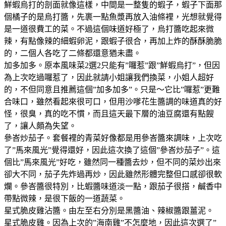
鮮蝦烏打的剖面就像這樣，中間是一整隻的蝦子，蝦子下面那
個橘子的是烏打醬，先裹一點魚漿再放入油條裡，光想就覺得
是一道很費工的菜。不過這個味道好極了，烏打醬吃起來微
辣，有點像辣的細蝦卵泥，跟蝦子很合，再加上炸的酥酥脆脆
的，二個人各吃了二條都還意猶未盡。
加多加多。原本風味菜2選2只能有”囉惹”跟”鮮蝦烏打”，但因
為上次吃過囉惹了，因此就請小姐讓我們換菜，小姐人超好
的，不但同意且推薦這個”加多加多”。只是～它比”囉惹”更難
合味口，雖然看起來很可口，但用沙嗲花生醬調的味道真的好
怪，很臭，真的吃不慣，而且這天最下層的油豆腐還有點餿
了，讓人頗為失望。
參峇炒茄子。套餐裡的青菜好像都是用參峇醬來調味，上次吃
了”馬來風光”覺得還好，因此這次換了這個”參峇炒茄子”。這
個比”馬來風光”好吃，雖然同一種醬去炒，但不同的菜炒出來
卻大不同，茄子先炸過再炒，因此雖然形體完整但口感卻很軟
爛。參峇醬很特別，比蝦醬味道淡一點，跟茄子很搭，鹹香中
帶點微辣，是很下飯的一道蔬菜。
星式脆皮雞沾醬。由左至右分別是黑醬油、辣椒醬跟薑泥。
星式脆皮雞。因為上次的”海南雞”不怎麼地，因此這次選了”