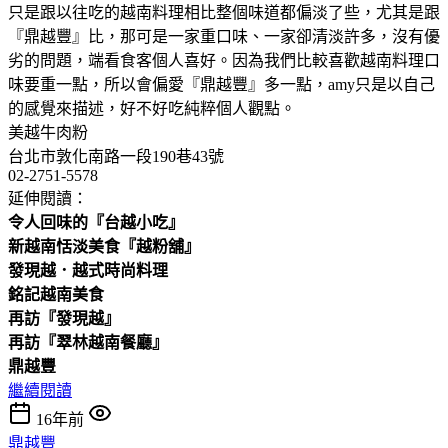
只是跟以往吃的越南料理相比整個味道都偏淡了些，尤其是跟
『鼎越豐』比，那可是一家重口味、一家卻清淡許多，沒有優
劣的問題，端看食客個人喜好。因為我們比較喜歡越南料理口
味要重一點，所以會偏愛『鼎越豐』多一點，amy只是以自己
的感覺來描述，好不好吃純粹個人觀點。
美越牛肉粉
台北市敦化南路一段190巷43號
02-2751-5578
延伸閱讀：
令人回味的『台越小吃』
新越南恬淡美食『越粉舖』
發現越．越式時尚料理
銘記越南美食
再訪『發現越』
再訪『翠林越南餐廳』
鼎越豐
繼續閱讀
16年前
鼎越豐